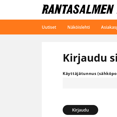
Uutiset
Näköislehti
Asiakas
Kirjaudu s
Käyttäjätunnus (sähköpos
Kirjaudu