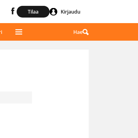
Tilaa
Kirjaudu
Hae
i