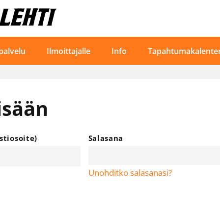
palvelu
Ilmoittajalle
Info
Tapahtumakalenter
isään
tiosoite)
Salasana
Unohditko salasanasi?