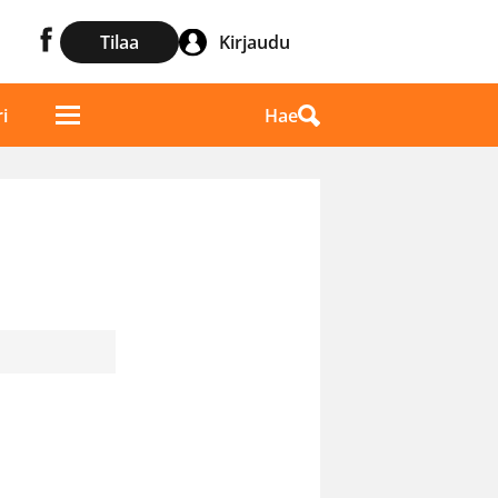
Tilaa
Kirjaudu
Hae
i