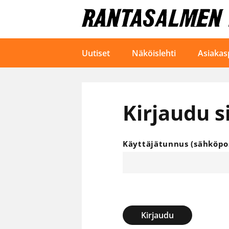
Uutiset
Näköislehti
Asiakas
Kirjaudu s
Käyttäjätunnus (sähköpos
Kirjaudu