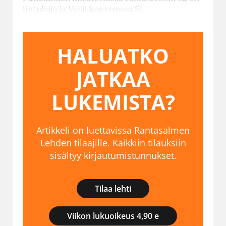
lintulajia ja Vasikkosaaressa 51.
HALUATKO
JATKAA
LUKEMISTA?
Artikkeli on luettavissa Rantasalmen
Lehden tilaajille. Kaikkiin tilauksiin
sisältyy kirjautumistunnukset.
Tilaa lehti
Viikon lukuoikeus 4,90 e