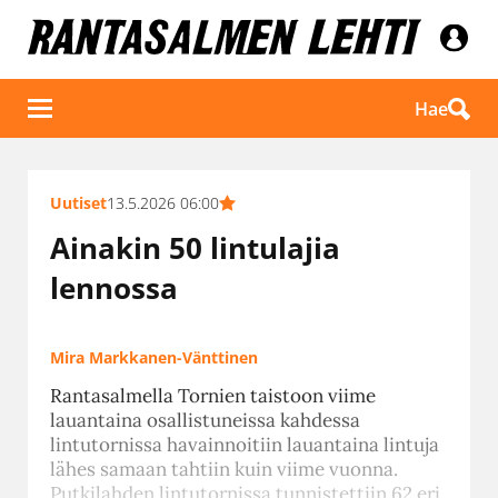
Hae
Uutiset
13.5.2026 06:00
Ainakin 50 lintulajia
lennossa
Mira Markkanen-Vänttinen
Rantasalmella Tornien taistoon viime
lauantaina osallistuneissa kahdessa
lintutornissa havainnoitiin lauantaina lintuja
lähes samaan tahtiin kuin viime vuonna.
Putkilahden lintutornissa tunnistettiin 62 eri