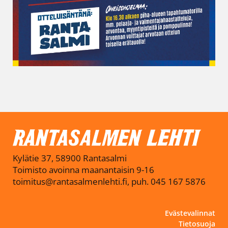
Kylätie 37, 58900 Rantasalmi
Toimisto avoinna maanantaisin 9-16
toimitus@rantasalmenlehti.fi, puh. 045 167 5876
Evästevalinnat
Tietosuoja