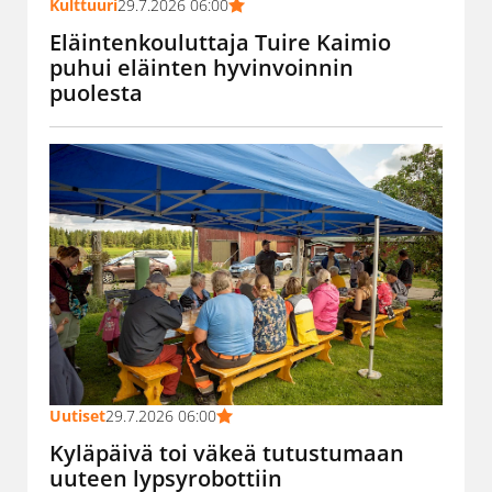
Kulttuuri
29.7.2026 06:00
Eläintenkouluttaja Tuire Kaimio
puhui eläinten hyvinvoinnin
puolesta
Uutiset
29.7.2026 06:00
Kyläpäivä toi väkeä tutustumaan
uuteen lypsyrobottiin