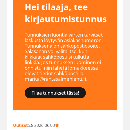
Hei tilaaja, tee
kirjautumistunnus
Tunnuksien luontia varten tarvitset
laskusta löytyvän asiakasnumeron.
Tunnuksena on sähköpostiosoite.
Salasanan voi valita itse, kun
klikkaat sähköpostiisi tullutta
linkkiä. Jos tunnuksen luominen ei
onnistu, niin lähetä lomakkeessa
olevat tiedot sähköpostilla
marita@rantasalmenlehti.fi.
Tilaa tunnukset tästä!
Uutiset
5.8.2026 06:00