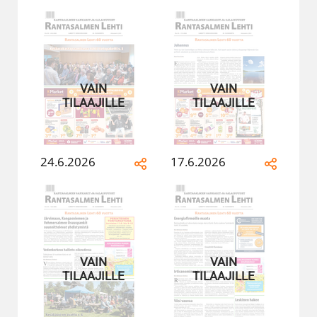
VAIN
VAIN
TILAA­JILLE
TILAA­JILLE
24.6.2026
17.6.2026
VAIN
VAIN
TILAA­JILLE
TILAA­JILLE