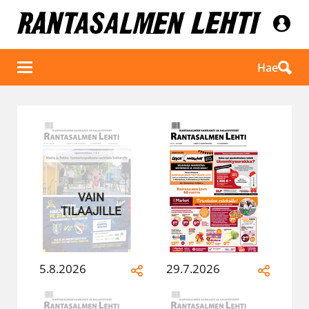
Hae
VAIN
TILAA­JILLE
5.8.2026
29.7.2026