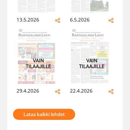
13.5.2026
6.5.2026
VAIN
VAIN
TILAA­JILLE
TILAA­JILLE
29.4.2026
22.4.2026
Lataa kaikki lehdet