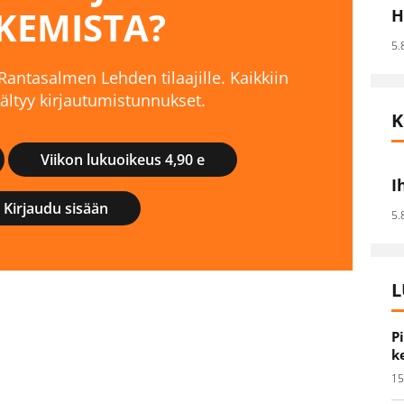
KEMISTA?
H
5.
 Rantasalmen Lehden tilaajille. Kaikkiin
isältyy kirjautumistunnukset.
K
Viikon lukuoikeus 4,90 e
I
Kirjaudu sisään
5.
L
P
k
15