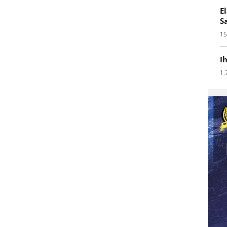
E
S
15
I
1.