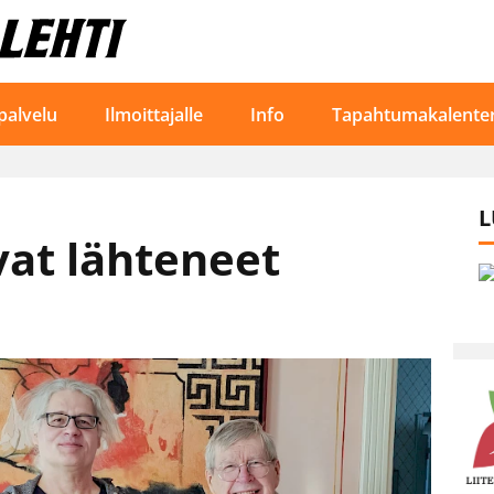
palvelu
Ilmoittajalle
Info
Tapahtumakalenter
L
vat lähteneet