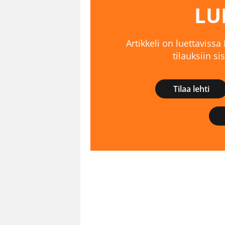
LU
Artikkeli on luettavissa
tilauksiin s
Tilaa lehti