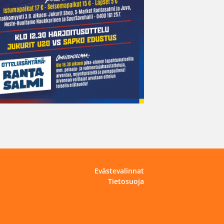
Evästevalinnat
Tietosuoja