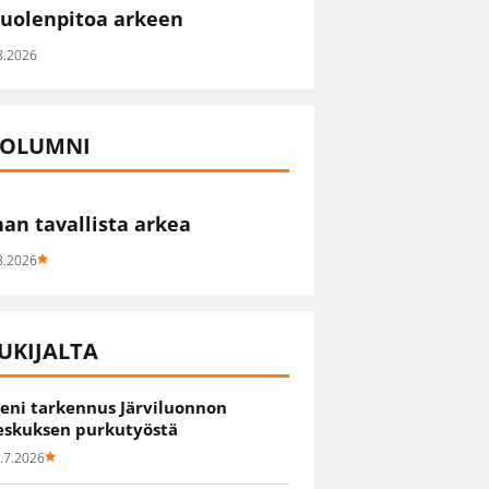
uolenpitoa arkeen
8.2026
OLUMNI
han tavallista arkea
8.2026
UKIJALTA
ieni tarkennus Järviluonnon
eskuksen purkutyöstä
.7.2026