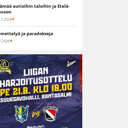
lämää autioihin taloihin ja Etelä-
avoon
.7.2026
hmettelyä ja paradokseja
7.2026