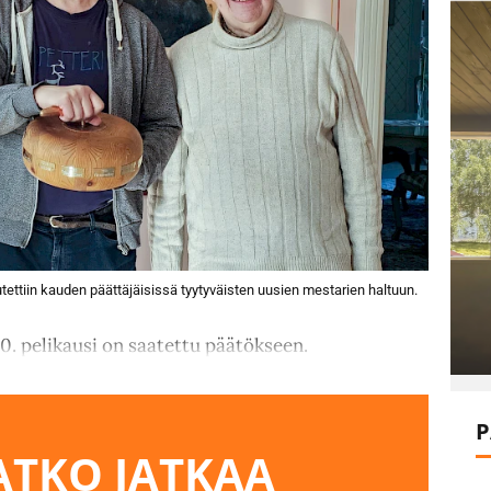
utettiin kauden päättäjäisissä tyytyväisten uusien mestarien haltuun.
0. pelikausi on saatettu päätökseen.
P
TKO JATKAA