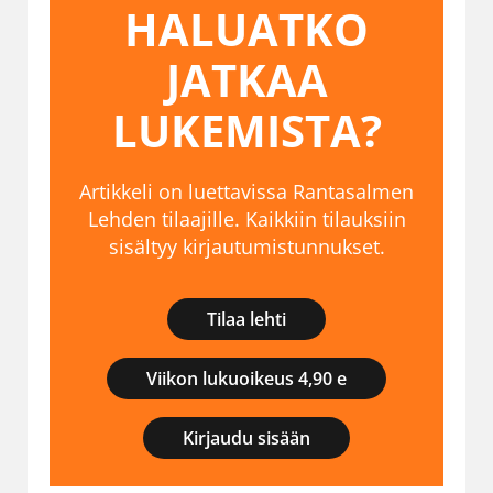
HALUATKO
JATKAA
LUKEMISTA?
Artikkeli on luettavissa Rantasalmen
Lehden tilaajille. Kaikkiin tilauksiin
sisältyy kirjautumistunnukset.
Tilaa lehti
Viikon lukuoikeus 4,90 e
Kirjaudu sisään