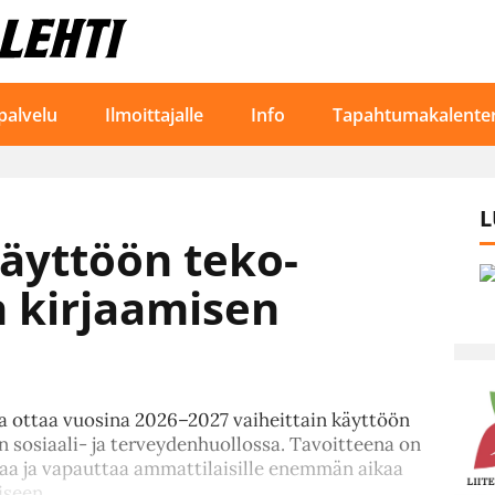
palvelu
Ilmoittajalle
Info
Tapahtumakalenter
L
käyttöön teko­
n kirjaamisen
a ottaa vuosina 2026–2027 vaiheittain käyttöön
n sosiaali- ja terveydenhuollossa. Tavoitteena on
aa ja vapauttaa ammattilaisille enemmän aikaa
iseen.