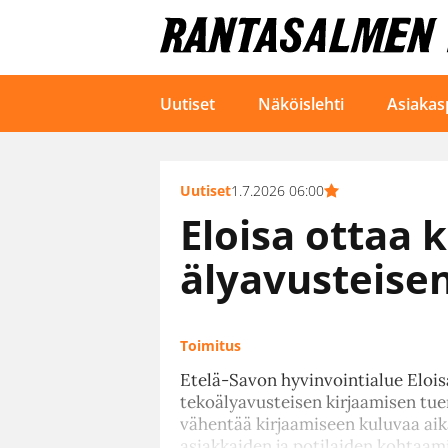
Uutiset
Näköislehti
Asiakas
Uutiset
1.7.2026 06:00
Eloisa ottaa 
älyavusteise
Toimitus
Etelä-Savon hyvinvointialue Elois
tekoälyavusteisen kirjaamisen tue
vähentää kirjaamiseen kuluvaa aik
asiakkaiden ja potilaiden kohtaam