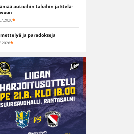
lämää autioihin taloihin ja Etelä-
avoon
.7.2026
hmettelyä ja paradokseja
7.2026