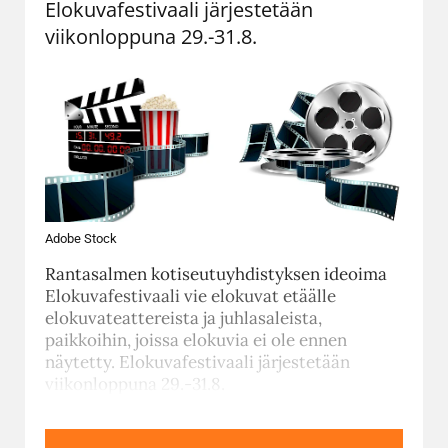
Elokuvafestivaali järjestetään
viikonloppuna 29.-31.8.
Adobe Stock
Rantasalmen kotiseutuyhdistyksen ideoima
Elokuvafestivaali vie elokuvat etäälle
elokuvateattereista ja juhlasaleista,
paikkoihin, joissa elokuvia ei ole ennen
näytetty. Elokuvafestivaali järjestetään
viikonloppuna 29.-31.8.