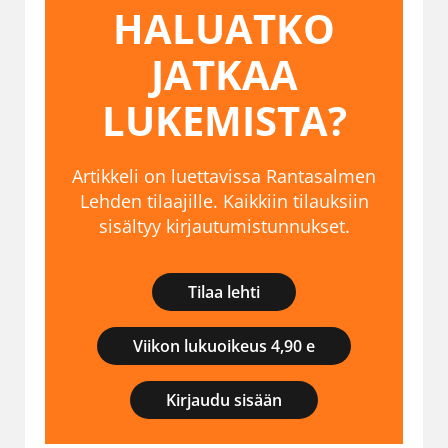
HALUATKO
JATKAA
LUKEMISTA?
Artikkeli on luettavissa Rantasalmen
Lehden tilaajille. Kaikkiin tilauksiin
sisältyy kirjautumistunnukset.
Tilaa lehti
Viikon lukuoikeus 4,90 e
Kirjaudu sisään