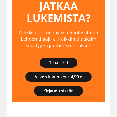
JATKAA
LUKEMISTA?
Artikkeli on luettavissa Rantasalmen
Lehden tilaajille. Kaikkiin tilauksiin
sisältyy kirjautumistunnukset.
Tilaa lehti
Viikon lukuoikeus 4,90 e
Kirjaudu sisään