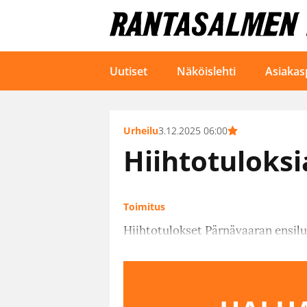
Uutiset
Näköislehti
Asiakas
Urheilu
3.12.2025 06:00
Hiihtotuloksi
Toimitus
Hiihtotulokset Pärnävaaran ensilu