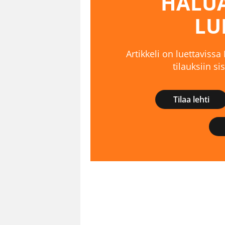
HALUA
LU
Artikkeli on luettavissa
tilauksiin s
Tilaa lehti