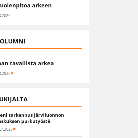
uolenpitoa arkeen
8.2026
OLUMNI
han tavallista arkea
8.2026
UKIJALTA
ieni tarkennus Järviluonnon
eskuksen purkutyöstä
.7.2026