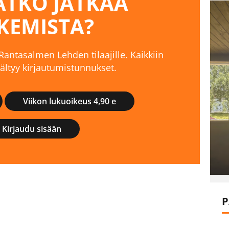
TKO JATKAA
KEMISTA?
 Rantasalmen Lehden tilaajille. Kaikkiin
isältyy kirjautumistunnukset.
Viikon lukuoikeus 4,90 e
Kirjaudu sisään
P