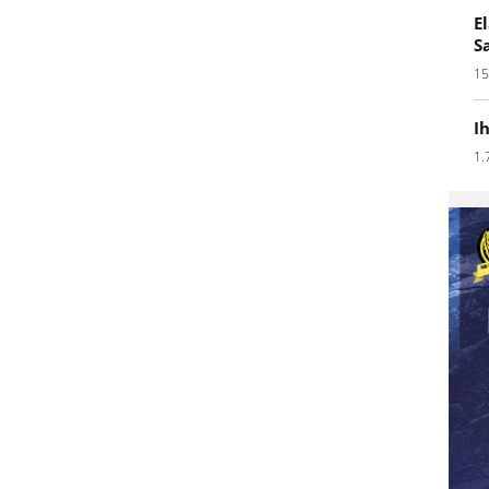
E
S
15
I
1.