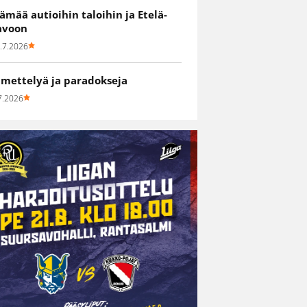
lämää autioihin taloihin ja Etelä-
avoon
.7.2026
hmettelyä ja paradokseja
7.2026