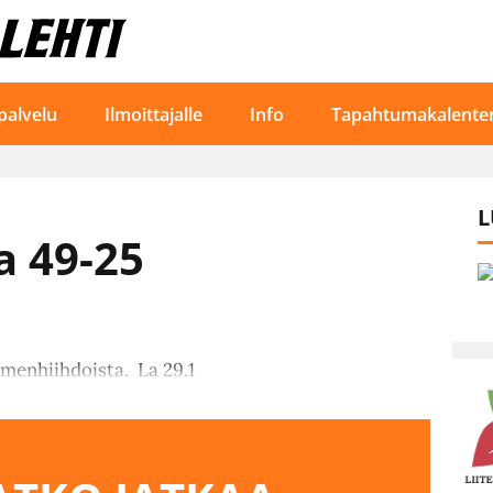
palvelu
Ilmoittajalle
Info
Tapahtumakalenter
L
a 49-25
menhiihdoista. La 29.1