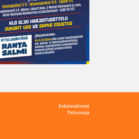
Evästevalinnat
Tietosuoja