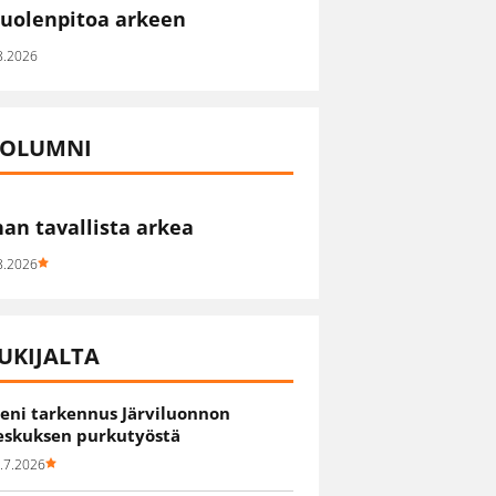
uolenpitoa arkeen
8.2026
OLUMNI
han tavallista arkea
8.2026
UKIJALTA
ieni tarkennus Järviluonnon
eskuksen purkutyöstä
.7.2026