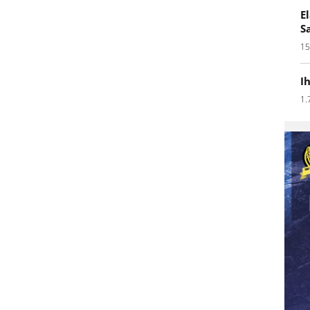
E
S
15
I
1.