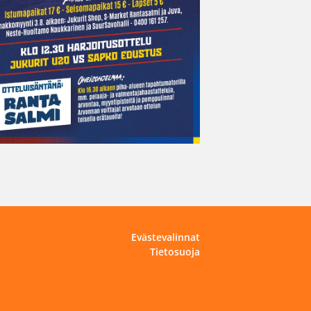
Evästevalinnat
Tietosuoja