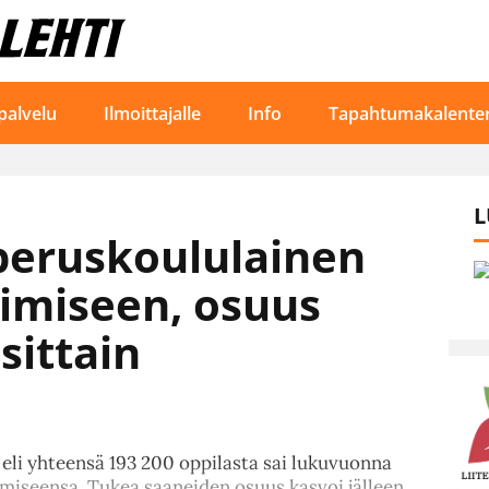
palvelu
Ilmoittajalle
Info
Tapahtumakalenter
L
peruskoululainen
pimiseen, osuus
sittain
 eli yhteensä 193 200 oppilasta sai lukuvuonna
miseensa. Tukea saaneiden osuus kasvoi jälleen