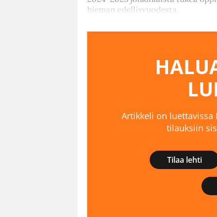
hieman edellisvuodesta.
HALUA
LU
Artikkeli on luettavissa
tilauksiin s
Tilaa lehti