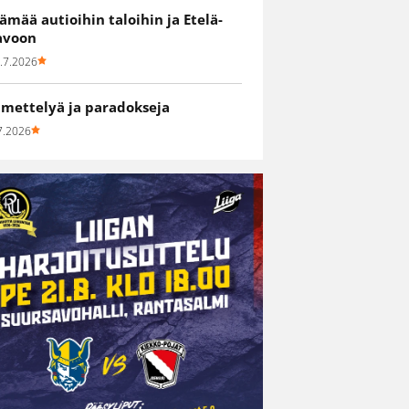
lämää autioihin taloihin ja Etelä-
avoon
.7.2026
hmettelyä ja paradokseja
7.2026