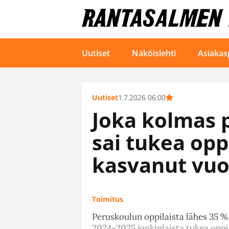
Uutiset
Näköislehti
Asiakas
Uutiset
1.7.2026 06:00
Joka kolmas 
sai tukea op
kasvanut vuo
Toimitus
Peruskoulun oppilaista lähes 35 %
2024–2025 jonkinlaista tukea oppi