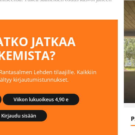
TKO JATKAA
KEMISTA?
 Rantasalmen Lehden tilaajille. Kaikkiin
isältyy kirjautumistunnukset.
Viikon lukuoikeus 4,90 e
Kirjaudu sisään
P