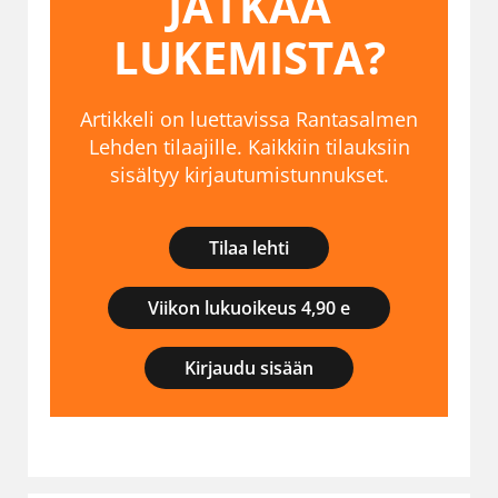
JATKAA
LUKEMISTA?
Artikkeli on luettavissa Rantasalmen
Lehden tilaajille. Kaikkiin tilauksiin
sisältyy kirjautumistunnukset.
Tilaa lehti
Viikon lukuoikeus 4,90 e
Kirjaudu sisään