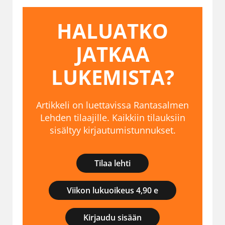
HALUATKO
JATKAA
LUKEMISTA?
Artikkeli on luettavissa Rantasalmen
Lehden tilaajille. Kaikkiin tilauksiin
sisältyy kirjautumistunnukset.
Tilaa lehti
Viikon lukuoikeus 4,90 e
Kirjaudu sisään