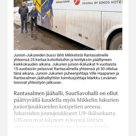
Juniori-Jukureiden bussi lähti Mikkelistä Rantasalmelle
yhteensä 25 kertaa kotiotteluihin ja leirityksiin päättyneen
kiekkokauden aikana. Jukurien juniori-ikäluokat 9-vuotiaista
15-vuotiaisiin pelasivat Rantasalmella yhteensä yli 50 ottelua
tänä aikana. Juniori-Jukurien puheenjohtaja Ville Haapanen ja
Rantasalmen jäähalliyhtiön toimitusjohtaja Markku Leväinen
toivovat yhteistyön jatkuvan.
Rantasalmen jäähalli, SuurSavohalli on ollut
päättyvällä kaudella myös Mikkelin Jukurien
juniorijoukkueiden kotipelien areena.
Jukureiden junnujoukkueet U9-ikäluokasta
U15:een ovat käyneet syksystä lähtien
pelaamassa kotiottelunsa Rantasalmella.