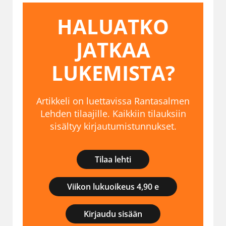
HALUATKO
JATKAA
LUKEMISTA?
Artikkeli on luettavissa Rantasalmen
Lehden tilaajille. Kaikkiin tilauksiin
sisältyy kirjautumistunnukset.
Tilaa lehti
Viikon lukuoikeus 4,90 e
Kirjaudu sisään