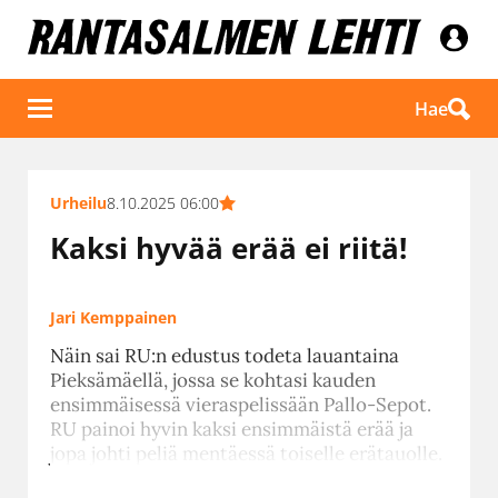
Hae
Urheilu
8.10.2025 06:00
Kaksi hyvää erää ei riitä!
Jari Kemppainen
Näin sai RU:n edustus todeta lauantaina
Pieksämäellä, jossa se kohtasi kauden
ensimmäisessä vieraspelissään Pallo-Sepot.
RU painoi hyvin kaksi ensimmäistä erää ja
jopa johti peliä mentäessä toiselle erätauolle.