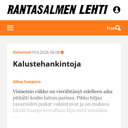
Hae
Kolumnit
10.6.2026 06:00
Kalustehankintoja
Alina Suopuro
Viimeisin viikko on vierähtänyt edelleen aika
pitkälti kodin laiton parissa. Pikku hiljaa
tavaroiden paikat vakiintuvat ja on mukava
käydä kaappi kerrallaan läpi mitä missäkin
on.