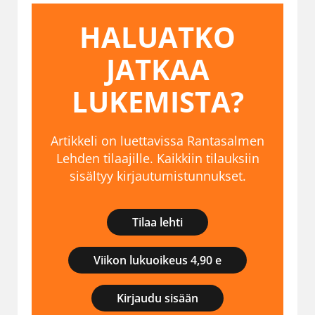
HALUATKO
JATKAA
LUKEMISTA?
Artikkeli on luettavissa Rantasalmen
Lehden tilaajille. Kaikkiin tilauksiin
sisältyy kirjautumistunnukset.
Tilaa lehti
Viikon lukuoikeus 4,90 e
Kirjaudu sisään