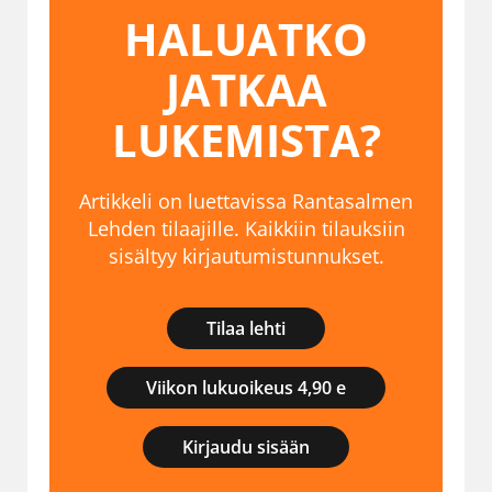
HALUATKO
JATKAA
LUKEMISTA?
Artikkeli on luettavissa Rantasalmen
Lehden tilaajille. Kaikkiin tilauksiin
sisältyy kirjautumistunnukset.
Tilaa lehti
Viikon lukuoikeus 4,90 e
Kirjaudu sisään