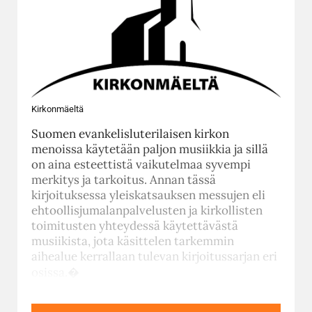
Kirkonmäeltä
Suomen evankelisluterilaisen kirkon
menoissa käytetään paljon musiikkia ja sillä
on aina esteettistä vaikutelmaa syvempi
merkitys ja tarkoitus. Annan tässä
kirjoituksessa yleiskatsauksen messujen eli
ehtoollisjumalanpalvelusten ja kirkollisten
toimitusten yhteydessä käytettävästä
musiikista, jota käsittelen tarkemmin
aihealue kerrallaan tulevan kirjoitussarjan eri
osissa.�