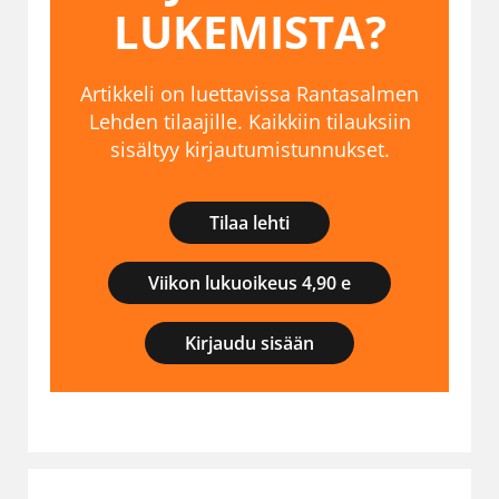
LUKEMISTA?
Artikkeli on luettavissa Rantasalmen
Lehden tilaajille. Kaikkiin tilauksiin
sisältyy kirjautumistunnukset.
Tilaa lehti
Viikon lukuoikeus 4,90 e
Kirjaudu sisään