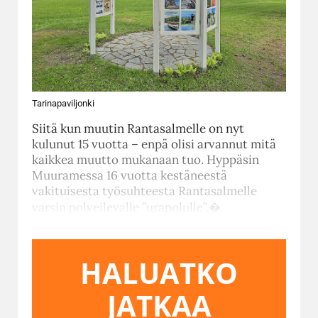
Tarinapaviljonki
Siitä kun muutin Rantasalmelle on nyt
kulunut 15 vuotta – enpä olisi arvannut mitä
kaikkea muutto mukanaan tuo. Hyppäsin
Muuramessa 16 vuotta kestäneestä
vakituisesta työsuhteesta Rantasalmelle
varsin polveilevalle ”urapolulle”.�
HALUATKO
JATKAA