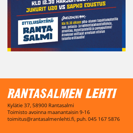
Kylätie 37, 58900 Rantasalmi
Toimisto avoinna maanantaisin 9-16
toimitus@rantasalmenlehti.fi, puh. 045 167 5876