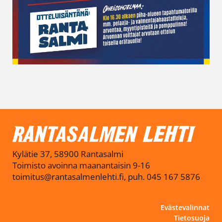
Kylätie 37, 58900 Rantasalmi
Toimisto avoinna maanantaisin 9-16
toimitus@rantasalmenlehti.fi, puh. 045 167 5876
Evästevalinnat
Tietosuoja