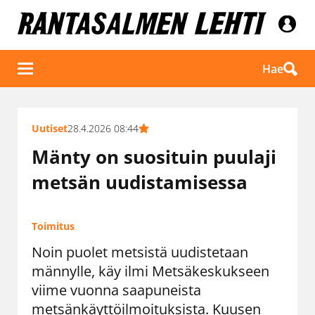
Hae
Uutiset
28.4.2026 08:44
Mänty on suosituin puulaji
metsän uudistamisessa
Toimitus
Noin puolet metsistä uudistetaan
männylle, käy ilmi Metsäkeskukseen
viime vuonna saapuneista
metsänkäyttöilmoituksista. Kuusen