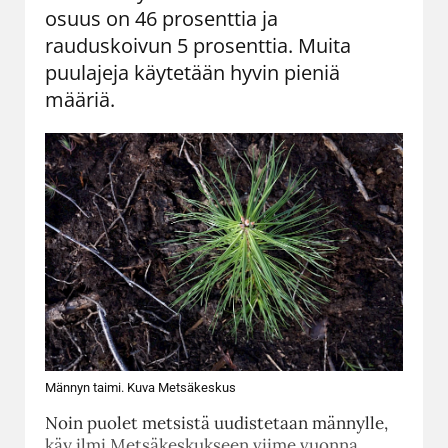
osuus on 46 prosenttia ja
rauduskoivun 5 prosenttia. Muita
puulajeja käytetään hyvin pieniä
määriä.
Männyn taimi. Kuva Metsäkeskus
Noin puolet metsistä uudistetaan männylle,
käy ilmi Metsäkeskukseen viime vuonna