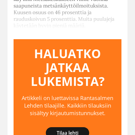
saapuneista metsänkäyttöilmoituksista.
Kuusen osuus on 46 prosenttia ja
rauduskoivun 5 prosenttia. Muita puulajeja
käytetään hyvin pieniä määriä.
HALUATKO
JATKAA
LUKEMISTA?
Artikkeli on luettavissa Rantasalmen
Lehden tilaajille. Kaikkiin tilauksiin
sisältyy kirjautumistunnukset.
Tilaa lehti