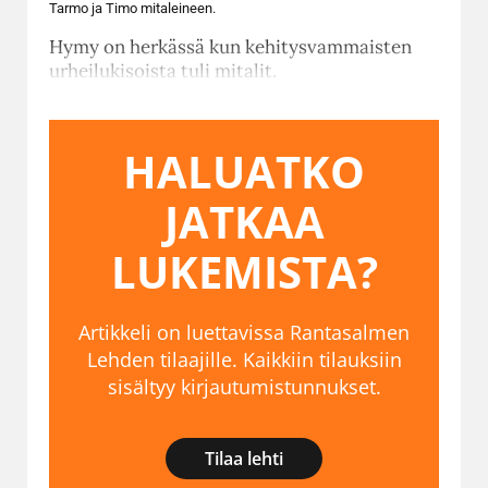
Tarmo ja Timo mitaleineen.
Hymy on herkässä kun kehitysvammaisten
urheilukisoista tuli mitalit.
HALUATKO
JATKAA
LUKEMISTA?
Artikkeli on luettavissa Rantasalmen
Lehden tilaajille. Kaikkiin tilauksiin
sisältyy kirjautumistunnukset.
Tilaa lehti