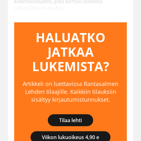
kokonaisuuden, joka kertoo sodasta
edistääkseen rauhaa.
HALUATKO
JATKAA
LUKEMISTA?
Artikkeli on luettavissa Rantasalmen
Lehden tilaajille. Kaikkiin tilauksiin
sisältyy kirjautumistunnukset.
Tilaa lehti
Viikon lukuoikeus 4,90 e