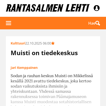
Hae
Kulttuuri
22.10.2025 06:00
Muisti on tiedekeskus
Jari Kemppainen
Sodan ja rauhan keskus Muisti on Mikkelissä
kesällä 2021 avattu tiedekeskus, joka kertoo
sodan vaikutuksista ihmisiin ja
yhteiskuntaan. Yhdessä samassa
rakennuksessa toimivan Päämajamuseon
kanssa Muisti muodostaa sotahistoriallisen