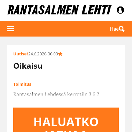
Hae
Uutiset
24.6.2026 06:00
Oikaisu
Toimitus
Rantasalmen Lehdessä kerrotiin 3.6.2
HALUATKO