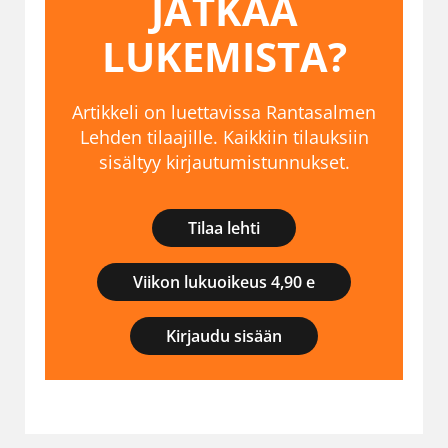
JATKAA
LUKEMISTA?
Artikkeli on luettavissa Rantasalmen
Lehden tilaajille. Kaikkiin tilauksiin
sisältyy kirjautumistunnukset.
Tilaa lehti
Viikon lukuoikeus 4,90 e
Kirjaudu sisään