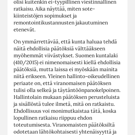
olisi kuitenkin ei-tyypillinen viestinnällinen
ratkaisu. Aika näyttää, miten sote-
kiinteistöjen sopimukset ja
remontointikustannusten jakautuminen
etenevät.
On ymmärrettävää, että kunta haluaa tehdä
näitä ehdollisia päätöksiä välttääkseen
myöhemmät viivästykset. Suomen kuntalaki
(410/2015) ei nimenomaisesti kiellä ehdollisia
päätöksiä, mutta laissa ei myöskään mainita
niitä erikseen. Yleinen hallinto-oikeudellinen
periaate on, että viranomaisen päätöksen
tulisi olla selkeä ja täytäntöönpanokelpoinen.
Hallintolain mukaan päätöksen perusteluista
ja sisällöstä tulee ilmetä, mitä on ratkaistu.
Ehdollisuus voi monimutkaistaa tätä, koska
lopullinen ratkaisu riippuu ehdon
toteutumisesta. Viranomaisten päätöksiltä
odotetaan lähtökohtaisesti yhtenäisyyttä ja