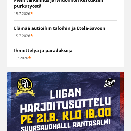
purkutyöstä
15.7.2026
Elämää autioihin taloihin ja Etelä-Savoon
15.7.2026
Ihmettelyä ja paradokseja
1.7.2026