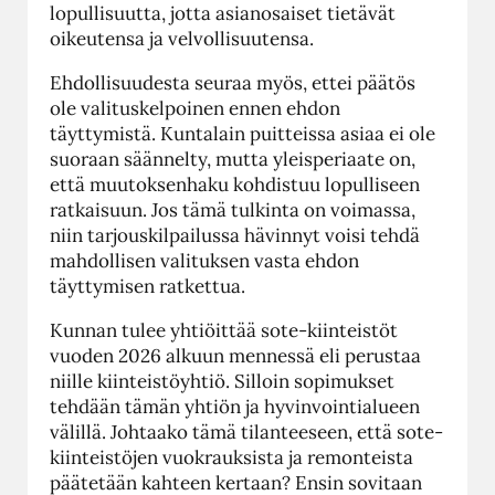
lopullisuutta, jotta asianosaiset tietävät
oikeutensa ja velvollisuutensa.
Ehdollisuudesta seuraa myös, ettei päätös
ole valituskelpoinen ennen ehdon
täyttymistä. Kuntalain puitteissa asiaa ei ole
suoraan säännelty, mutta yleisperiaate on,
että muutoksenhaku kohdistuu lopulliseen
ratkaisuun. Jos tämä tulkinta on voimassa,
niin tarjouskilpailussa hävinnyt voisi tehdä
mahdollisen valituksen vasta ehdon
täyttymisen ratkettua.
Kunnan tulee yhtiöittää sote-kiinteistöt
vuoden 2026 alkuun mennessä eli perustaa
niille kiinteistöyhtiö. Silloin sopimukset
tehdään tämän yhtiön ja hyvinvointialueen
välillä. Johtaako tämä tilanteeseen, että sote-
kiinteistöjen vuokrauksista ja remonteista
päätetään kahteen kertaan? Ensin sovitaan