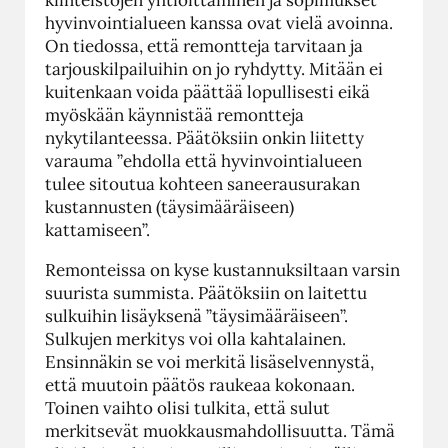
hyvinvointialueen kanssa ovat vielä avoinna.
On tiedossa, että remontteja tarvitaan ja
tarjouskilpailuihin on jo ryhdytty. Mitään ei
kuitenkaan voida päättää lopullisesti eikä
myöskään käynnistää remontteja
nykytilanteessa. Päätöksiin onkin liitetty
varauma ”ehdolla että hyvinvointialueen
tulee sitoutua kohteen saneerausurakan
kustannusten (täysimääräiseen)
kattamiseen”.
Remonteissa on kyse kustannuksiltaan varsin
suurista summista. Päätöksiin on laitettu
sulkuihin lisäyksenä ”täysimääräiseen”.
Sulkujen merkitys voi olla kahtalainen.
Ensinnäkin se voi merkitä lisäselvennystä,
että muutoin päätös raukeaa kokonaan.
Toinen vaihto olisi tulkita, että sulut
merkitsevät muokkausmahdollisuutta. Tämä