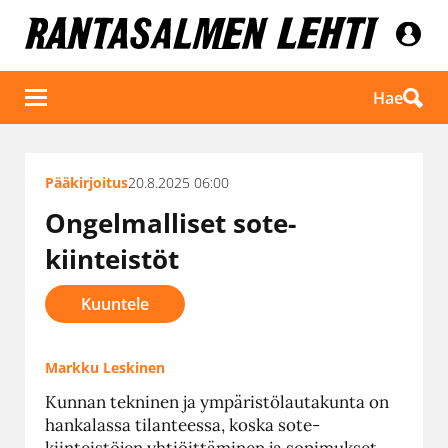
Hae
Pääkirjoitus
20.8.2025 06:00
Ongelmalliset sote-
kiinteistöt
Kuuntele
Markku Leskinen
Kunnan tekninen ja ympäristölautakunta on
hankalassa tilanteessa, koska sote-
kiinteistöjen yhtiöittäminen ja sopimukset