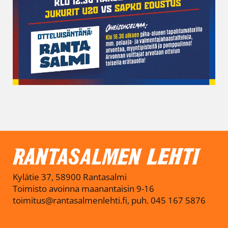
Kylätie 37, 58900 Rantasalmi
Toimisto avoinna maanantaisin 9-16
toimitus@rantasalmenlehti.fi, puh. 045 167 5876