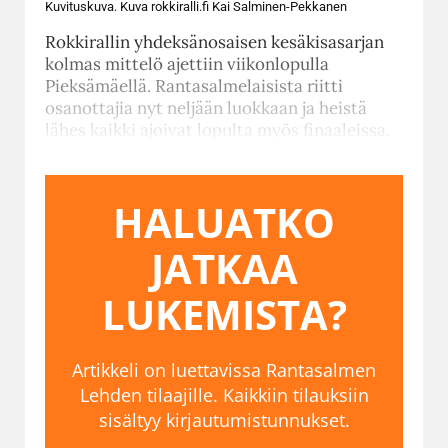
Kuvituskuva. Kuva rokkiralli.fi Kai Salminen-Pekkanen
Rokkirallin yhdeksänosaisen kesäkisasarjan
kolmas mittelö ajettiin viikonlopulla
Pieksämäellä. Rantasalmelaisista riitti
osanottajia nyt neljään luokkaan ja heistä
lähes kaikki ajoivat lopulta myös finaaleissa.
HALUATKO
JATKAA
LUKEMISTA?
Artikkeli on luettavissa Rantasalmen
Lehden tilaajille. Kaikkiin tilauksiin
sisältyy kirjautumistunnukset.