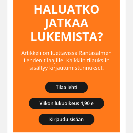
HALUATKO
JATKAA
LUKEMISTA?
Artikkeli on luettavissa Rantasalmen
Lehden tilaajille. Kaikkiin tilauksiin
sisältyy kirjautumistunnukset.
Tilaa lehti
Viikon lukuoikeus 4,90 e
Kirjaudu sisään