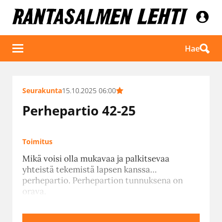
Hae
Seurakunta
15.10.2025 06:00
Perhepartio 42-25
Toimitus
Mikä voisi olla mukavaa ja palkitsevaa
yhteistä tekemistä lapsen kanssa…
perhepartio. Perhepartion tunnuksena on
orava.