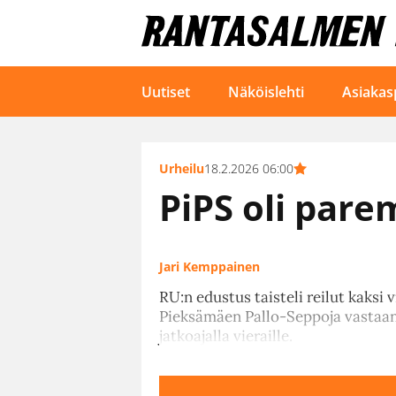
Uutiset
Näköislehti
Asiakas
Urheilu
18.2.2026 06:00
PiPS oli par
Jari Kemppainen
RU:n edustus taisteli reilut kaksi 
Pieksämäen Pallo-Seppoja vastaan
jatkoajalla vieraille.