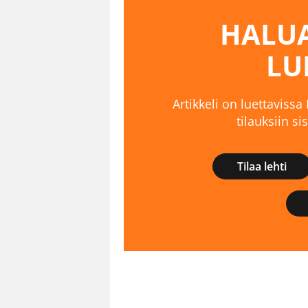
HALUA
LU
Artikkeli on luettavissa
tilauksiin s
Tilaa lehti