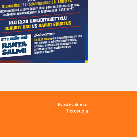
Evästevalinnat
Tietosuoja