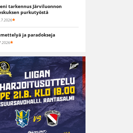
ieni tarkennus Järviluonnon
eskuksen purkutyöstä
.7.2026
hmettelyä ja paradokseja
7.2026