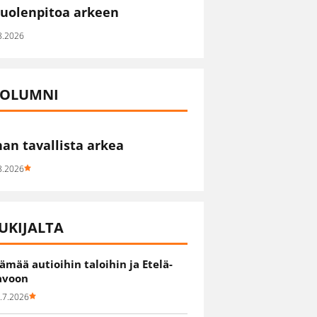
uolenpitoa arkeen
8.2026
OLUMNI
han tavallista arkea
8.2026
UKIJALTA
lämää autioihin taloihin ja Etelä-
avoon
.7.2026