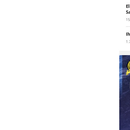
E
S
15
I
1.