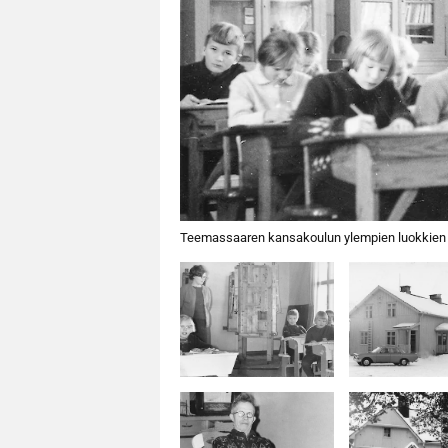
Teemassaaren kansakoulun ylempien luokkien opp