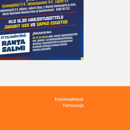
Evästevalinnat
Tietosuoja