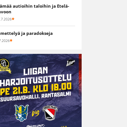
lämää autioihin taloihin ja Etelä-
avoon
.7.2026
hmettelyä ja paradokseja
7.2026