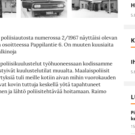
H
5.
poliisiautosta numerossa 2/1967 näyttäisi olevan
K
a osoitteessa Pappilantie 6. On muuten kuusiaita
alkinoja
I
i poliisikuulustelut työhuoneessaan kodissamme
estyivät kuulustelutilat muualta. Maalaispoliisit
5.
lytyksiä tuli meille kotiin aivan mihin vuorokauden
at kovin tuttuja keskellä yötä tapahtuneet
en ja lähtö poliisitehtävää hoitamaan. Raimo
L
P
k
15