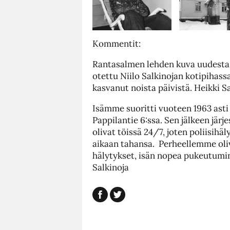
Kommentit:
Rantasalmen lehden kuva uudesta 
otettu Niilo Salkinojan kotipihass
kasvanut noista päivistä. Heikki S
Isämme suoritti vuoteen 1963 ast
Pappilantie 6:ssa. Sen jälkeen järj
olivat töissä 24/7, joten poliisihä
aikaan tahansa. Perheellemme oliv
hälytykset, isän nopea pukeutumin
Salkinoja