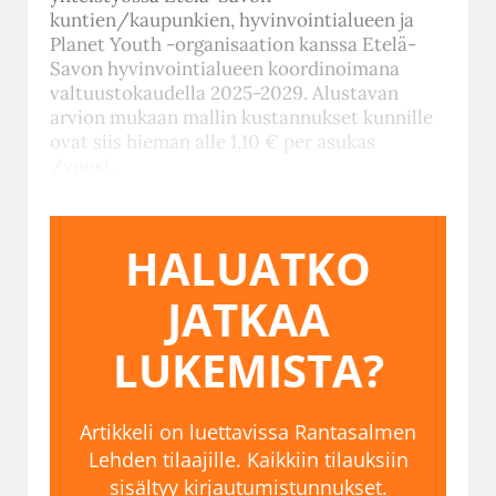
kuntien/kaupunkien, hyvinvointialueen ja
Planet Youth -organisaation kanssa Etelä-
Savon hyvinvointialueen koordinoimana
valtuustokaudella 2025-2029. Alustavan
arvion mukaan mallin kustannukset kunnille
ovat siis hieman alle 1,10 € per asukas
/vuosi..
HALUATKO
JATKAA
LUKEMISTA?
Artikkeli on luettavissa Rantasalmen
Lehden tilaajille. Kaikkiin tilauksiin
sisältyy kirjautumistunnukset.