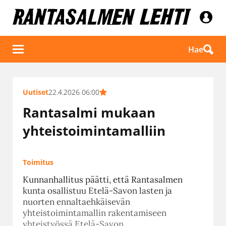
Hae
Uutiset
22.4.2026 06:00
Rantasalmi mukaan
yhteistoimintamalliin
Toimitus
Kunnanhallitus päätti, että Rantasalmen
kunta osallistuu Etelä-Savon lasten ja
nuorten ennaltaehkäisevän
yhteistoimintamallin rakentamiseen
yhteistyössä Etelä-Savon