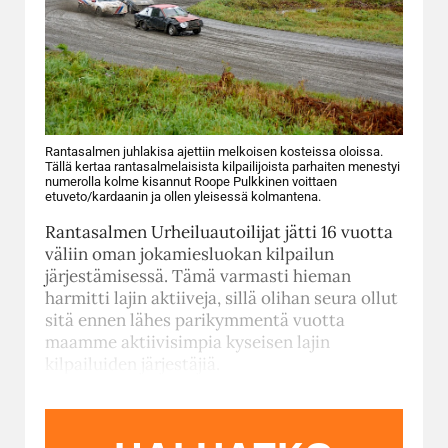
Rantasalmen juhlakisa ajettiin melkoisen kosteissa oloissa.
Tällä kertaa rantasalmelaisista kilpailijoista parhaiten menestyi
numerolla kolme kisannut Roope Pulkkinen voittaen
etuveto/kardaanin ja ollen yleisessä kolmantena.
Rantasalmen Urheiluautoilijat jätti 16 vuotta
väliin oman jokamiesluokan kilpailun
järjestämisessä. Tämä varmasti hieman
harmitti lajin aktiiveja, sillä olihan seura ollut
sitä ennen lähes parikymmentä vuotta
maamme aktiivisimpia kyseisen lajin
kilpailuiden järjestäjiä.