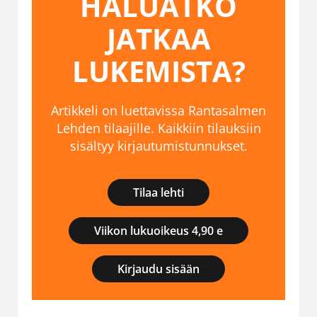
HALUATKO
JATKAA
LUKEMISTA?
Artikkeli on luettavissa Rantasalmen
Lehden tilaajille. Kaikkiin tilauksiin
sisältyy kirjautumistunnukset.
Tilaa lehti
Viikon lukuoikeus 4,90 e
Kirjaudu sisään