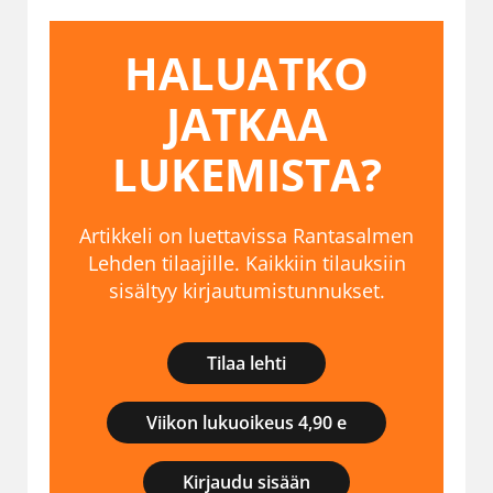
HALUATKO
JATKAA
LUKEMISTA?
Artikkeli on luettavissa Rantasalmen
Lehden tilaajille. Kaikkiin tilauksiin
sisältyy kirjautumistunnukset.
Tilaa lehti
Viikon lukuoikeus 4,90 e
Kirjaudu sisään