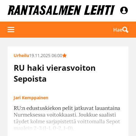
Hae
Urheilu
19.11.2025 06:00
RU haki vierasvoiton
Sepoista
Jari Kemppainen
RU:n edustuskiekon pelit jatkuvat lauantaina
Nurmeksessa voitokkaasti. Joukkue saalisti
täydet kolme sarjapistettä voittomalla Sepot
maalein 2-3 (1-1, 0-2, 1-0).