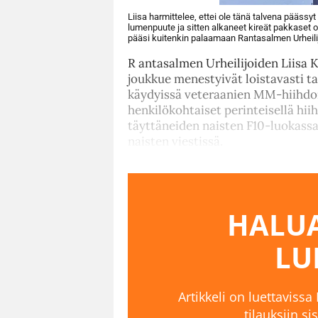
Liisa harmittelee, ettei ole tänä talvena päässyt
lumenpuute ja sitten alkaneet kireät pakkaset 
pääsi kuitenkin palaamaan Rantasalmen Urheilijoi
R antasalmen Urheilijoiden Liisa
joukkue menestyivät loistavasti 
käydyissä veteraanien MM-hiihdois
henkilökohtaiset perinteisellä hii
täyttäneiden naisten F10-luokass
naisten viestissä.
HALUA
LU
Artikkeli on luettavissa
tilauksiin s