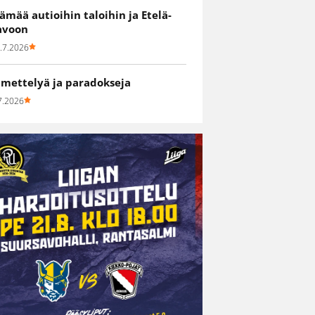
lämää autioihin taloihin ja Etelä-
avoon
.7.2026
hmettelyä ja paradokseja
7.2026