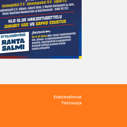
Evästevalinnat
Tietosuoja