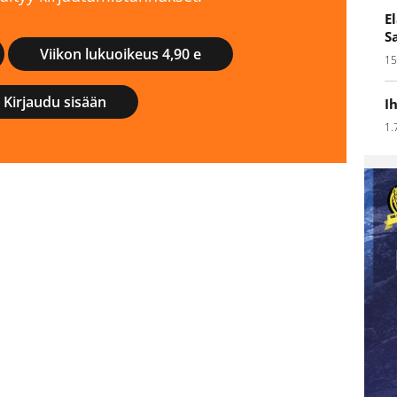
E
S
Viikon lukuoikeus 4,90 e
15
Kirjaudu sisään
I
1.