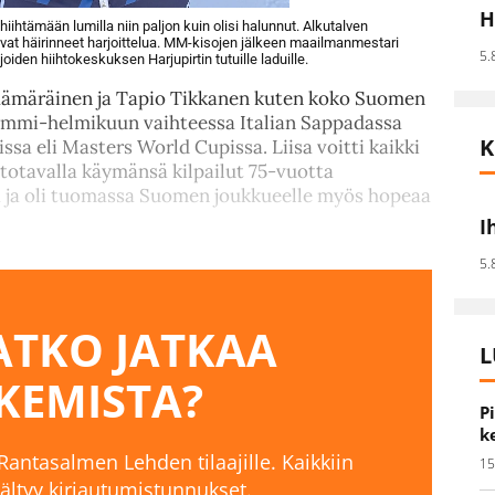
H
 hiihtämään lumilla niin paljon kuin olisi halunnut. Alkutalven
ovat häirinneet harjoittelua. MM-kisojen jälkeen maailmanmestari
5.
den hiihtokeskuksen Harjupirtin tutuille laduille.
 Kämäräinen ja Tapio Tikkanen kuten koko Suomen
tammi-helmikuun vaihteessa Italian Sappadassa
K
sa eli Masters World Cupissa. Liisa voitti kaikki
htotavalla käymänsä kilpailut 75-vuotta
a ja oli tuomassa Suomen joukkueelle myös hopeaa
I
5.
TKO JATKAA
L
KEMISTA?
P
k
 Rantasalmen Lehden tilaajille. Kaikkiin
15
isältyy kirjautumistunnukset.