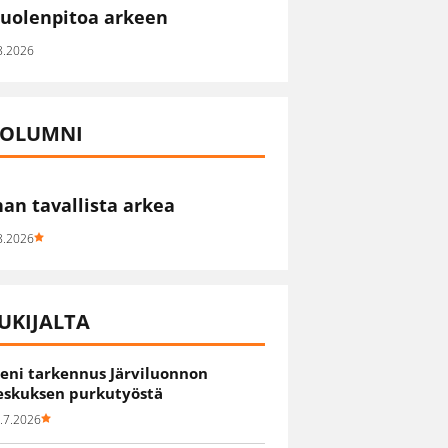
uolenpitoa arkeen
8.2026
OLUMNI
han tavallista arkea
8.2026
UKIJALTA
ieni tarkennus Järviluonnon
eskuksen purkutyöstä
.7.2026