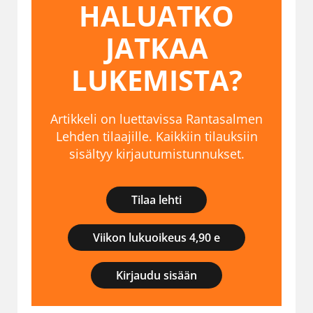
HALUATKO
JATKAA
LUKEMISTA?
Artikkeli on luettavissa Rantasalmen
Lehden tilaajille. Kaikkiin tilauksiin
sisältyy kirjautumistunnukset.
Tilaa lehti
Viikon lukuoikeus 4,90 e
Kirjaudu sisään