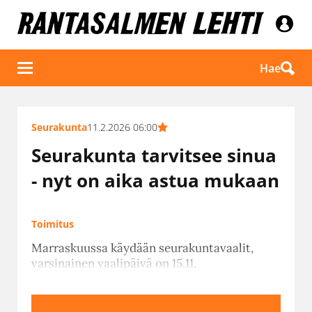
Hae
Seurakunta
11.2.2026 06:00
Seurakunta tarvitsee sinua
- nyt on aika astua mukaan
Toimitus
Marraskuussa käydään seurakuntavaalit,
varsinainen vaalipäivä on 15.11.