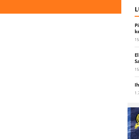
L
P
k
15
E
S
15
I
1.