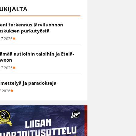
UKIJALTA
ieni tarkennus Järviluonnon
eskuksen purkutyöstä
.7.2026
lämää autioihin taloihin ja Etelä-
avoon
.7.2026
hmettelyä ja paradokseja
7.2026