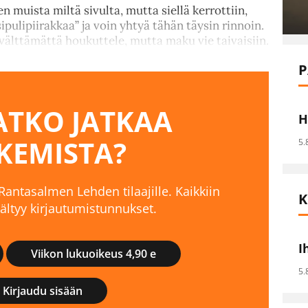
n muista miltä sivulta, mutta siellä kerrottiin,
ä sipulipiirakkaa” ja voin yhtyä tähän täysin rinnoin.
välttämättä houkuttele, mutta maku vie taivaisiin.
P
TKO JATKAA
H
KEMISTA?
5.
 Rantasalmen Lehden tilaajille. Kaikkiin
K
isältyy kirjautumistunnukset.
I
Viikon lukuoikeus 4,90 e
5.
Kirjaudu sisään