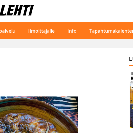
palvelu
Ilmoittajalle
Info
Tapahtumakalenter
L