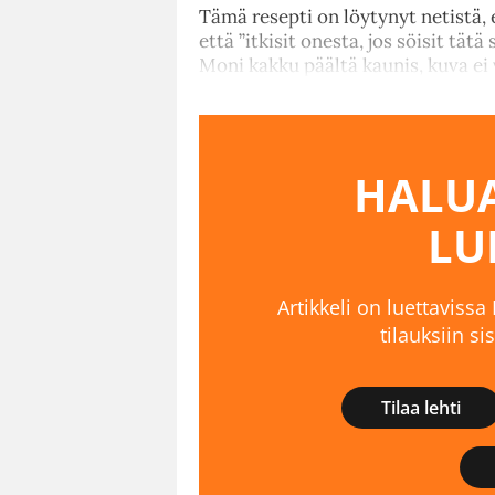
Tämä resepti on löytynyt netistä, e
että ”itkisit onesta, jos söisit tät
Moni kakku päältä kaunis, kuva ei 
HALUA
LU
Artikkeli on luettavissa
tilauksiin s
Tilaa lehti