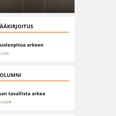
ÄÄKIRJOITUS
uolenpitoa arkeen
8.2026
OLUMNI
han tavallista arkea
8.2026