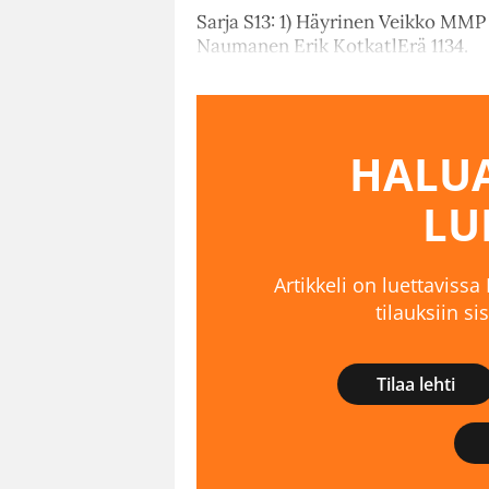
Sarja S13: 1) Häyrinen Veikko MMP 
Naumanen Erik KotkatlErä 1134.
HALUA
LU
Artikkeli on luettavissa
tilauksiin s
Tilaa lehti