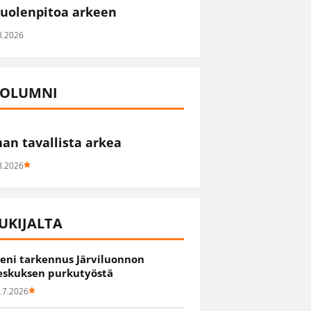
uolenpitoa arkeen
8.2026
OLUMNI
han tavallista arkea
8.2026
UKIJALTA
ieni tarkennus Järviluonnon
eskuksen purkutyöstä
.7.2026