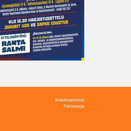
Evästevalinnat
Tietosuoja