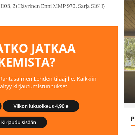
1108, 2) Häyrinen Enni MMP 970. Sarja S16: 1)
TKO JATKAA
KEMISTA?
 Rantasalmen Lehden tilaajille. Kaikkiin
isältyy kirjautumistunnukset.
Viikon lukuoikeus 4,90 e
P
Kirjaudu sisään