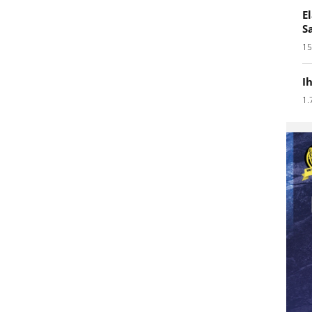
E
S
15
I
1.