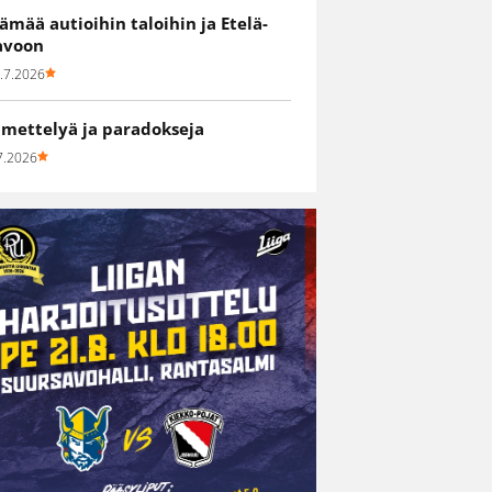
lämää autioihin taloihin ja Etelä-
avoon
.7.2026
hmettelyä ja paradokseja
7.2026