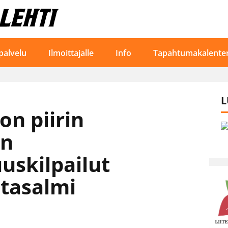
palvelu
Ilmoittajalle
Info
Tapahtumakalenter
L
on piirin
un
uskilpailut
ntasalmi