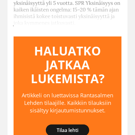
yksinäisyyttä yli 5 vuotta. SPR Yksinäisyys on
kaiken ikäisten ongelma: 15–20 % tämän ajan
ihmisistä kokee toistuvasti yksinäisyyttä ja
joka kymmenes jatkuvasti.
HALUATKO
JATKAA
LUKEMISTA?
Artikkeli on luettavissa Rantasalmen
Lehden tilaajille. Kaikkiin tilauksiin
sisältyy kirjautumistunnukset.
Tilaa lehti