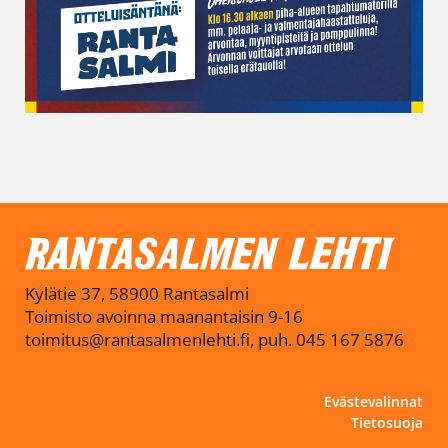
Kylätie 37, 58900 Rantasalmi
Toimisto avoinna maanantaisin 9-16
toimitus@rantasalmenlehti.fi, puh. 045 167 5876
Evästevalinnat
Tietosuoja