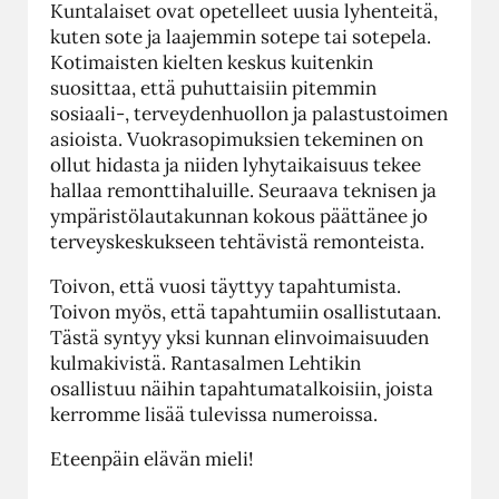
Kuntalaiset ovat opetelleet uusia lyhenteitä,
kuten sote ja laajemmin sotepe tai sotepela.
Kotimaisten kielten keskus kuitenkin
suosittaa, että puhuttaisiin pitemmin
sosiaali-, terveydenhuollon ja palastustoimen
asioista. Vuokrasopimuksien tekeminen on
ollut hidasta ja niiden lyhytaikaisuus tekee
hallaa remonttihaluille. Seuraava teknisen ja
ympäristölautakunnan kokous päättänee jo
terveyskeskukseen tehtävistä remonteista.
Toivon, että vuosi täyttyy tapahtumista.
Toivon myös, että tapahtumiin osallistutaan.
Tästä syntyy yksi kunnan elinvoimaisuuden
kulmakivistä. Rantasalmen Lehtikin
osallistuu näihin tapahtumatalkoisiin, joista
kerromme lisää tulevissa numeroissa.
Eteenpäin elävän mieli!