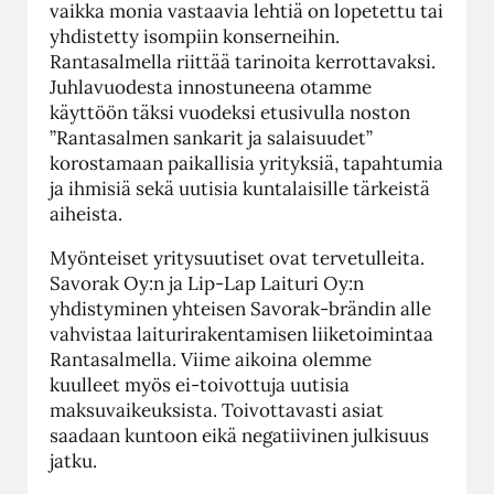
vaikka monia vastaavia lehtiä on lopetettu tai
yhdistetty isompiin konserneihin.
Rantasalmella riittää tarinoita kerrottavaksi.
Juhlavuodesta innostuneena otamme
käyttöön täksi vuodeksi etusivulla noston
”Rantasalmen sankarit ja salaisuudet”
korostamaan paikallisia yrityksiä, tapahtumia
ja ihmisiä sekä uutisia kuntalaisille tärkeistä
aiheista.
Myönteiset yritysuutiset ovat tervetulleita.
Savorak Oy:n ja Lip-Lap Laituri Oy:n
yhdistyminen yhteisen Savorak-brändin alle
vahvistaa laiturirakentamisen liiketoimintaa
Rantasalmella. Viime aikoina olemme
kuulleet myös ei-toivottuja uutisia
maksuvaikeuksista. Toivottavasti asiat
saadaan kuntoon eikä negatiivinen julkisuus
jatku.