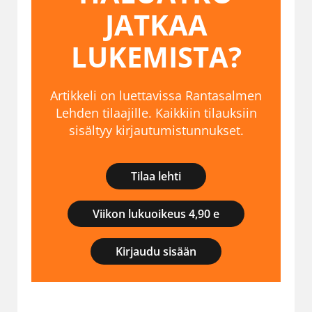
JATKAA
LUKEMISTA?
Artikkeli on luettavissa Rantasalmen
Lehden tilaajille. Kaikkiin tilauksiin
sisältyy kirjautumistunnukset.
Tilaa lehti
Viikon lukuoikeus 4,90 e
Kirjaudu sisään