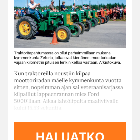
Traktoritapahtumassa on ollut parhaimmillaan mukana
kymmenkunta Zetoria, jotka ovat kiertäneet moottoriradan
vajaan kilometrin pituisen lenkin kelloa vastaan. Arkistokuva.
Kun traktoreilla noustiin kilpaa
moottoriradan mäelle kymmenkunta vuotta
sitten, nopeimman ajan sai veteraanisarjassa
kilpaillut lappeenrannan mies Ford
5000:llaan. Aikaa lähtölipulta maaliviivalle
kului 15,53 sekuntia.
HALUATKO