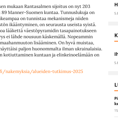
H
en mukaan Rantasalmen sijoitus on nyt 203
 jäi 89 Manner-Suomen kuntaa. Tunnuslukuja on
5.
vaikeampaa on tunnistaa mekanismeja niiden
stön ikääntyminen, on seurausta useista syistä.
poa lääkettä väestöpyramidin tasapainotukseen
K
yvyys ei lähde nousuun käskemällä. Nopeammin
en maahanmuuton lisääminen. On hyvä muistaa,
äyttäisi paljon huonommalta ilman ukrainalaisia.
I
en kotiuttaminen kuntaan ja elinkeinoelämään on
5.
fi/nakemyksia/alueiden-tutkimus-2025
L
P
k
15