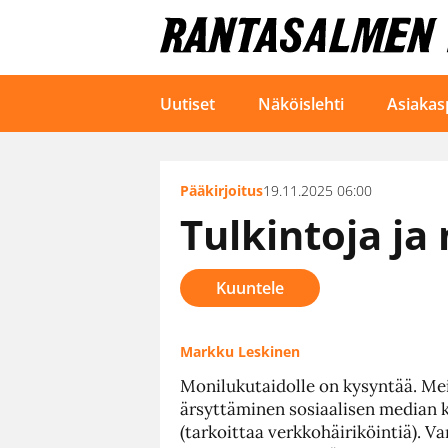
Uutiset
Näköislehti
Asiakas
Pääkirjoitus
19.11.2025 06:00
Tulkintoja ja
Kuuntele
Markku Leskinen
Monilukutaidolle on kysyntää. Meid
ärsyttäminen sosiaalisen median k
(tarkoittaa verkkohäiriköintiä). V