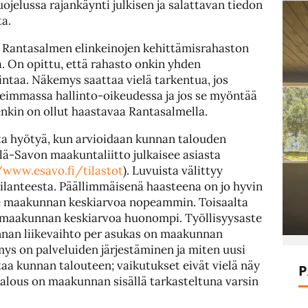
ojelussa rajankäynti julkisen ja salattavan tiedon
ta.
a Rantasalmen elinkeinojen kehittämisrahaston
a. On opittu, että rahasto onkin yhden
aa. Näkemys saattaa vielä tarkentua, jos
eimmassa hallinto-oikeudessa ja jos se myöntää
enkin on ollut haastavaa Rantasalmella.
ta hyötyä, kun arvioidaan kunnan talouden
elä-Savon maakuntaliitto julkaisee asiasta
/www.esavo.fi/tilastot
). Luvuista välittyy
lanteesta. Päällimmäisenä haasteena on jo hyvin
ee maakunnan keskiarvoa nopeammin. Toisaalta
ä maakunnan keskiarvoa huonompi. Työllisyysaste
nnan liikevaihto per asukas on maakunnan
ys on palveluiden järjestäminen ja miten uusi
ttaa kunnan talouteen; vaikutukset eivät vielä näy
P
alous on maakunnan sisällä tarkasteltuna varsin