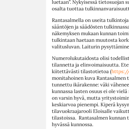
luetaan”. Nykyisessä tietosuojan su
osalta tuottaa tulkinnanvaraisuut
Rantasalmella on useita tulkintoj
sääntöjen ja säädösten tulkinnass
näkemyksen mukaan kunnan toimint
tulkintaan haetaan muutosta kork
valitusluvan. Laiturin pysyttämin
Numerolukutaidosta olisi todellis
tilannetta ja elinvoimaisuutta. Et
kiitettävästi tilastotietoa (
https:/
monitahoinen kuva Rantasalmen ti
tunnettu ikärakenne: väki vähen
kunnassa lasten osuus ei ole viel
on varsin hyvä, mutta yritystoimi
keskiarvoa pienempi. Kiperä kysym
tilavuokraajarooli Eloisalle vaiku
tilastoissa. Rantasalmen kunnan t
hyvässä kunnossa.