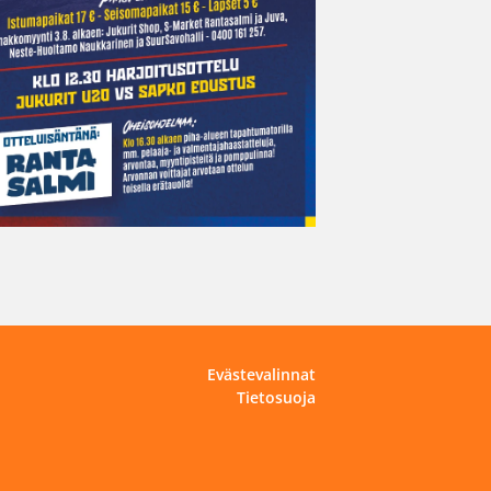
Evästevalinnat
Tietosuoja