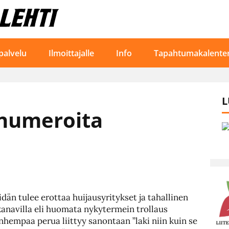
palvelu
Ilmoittajalle
Info
Tapahtumakalenter
L
 numeroita
än tulee erottaa huijausyritykset ja tahallinen
anavilla eli huomata nykytermein trollaus
anhempaa perua liittyy sanontaan ”laki niin kuin se