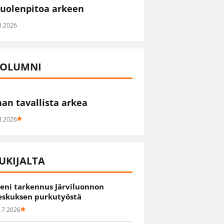
uolenpitoa arkeen
8.2026
OLUMNI
han tavallista arkea
8.2026
UKIJALTA
ieni tarkennus Järviluonnon
eskuksen purkutyöstä
.7.2026