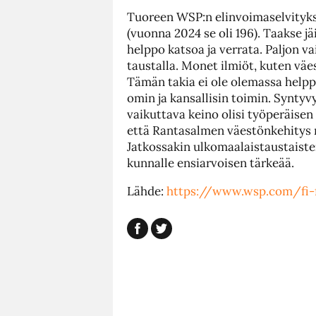
Tuoreen WSP:n elinvoimaselvityks
(vuonna 2024 se oli 196). Taakse
helppo katsoa ja verrata. Paljon 
taustalla. Monet ilmiöt, kuten väe
Tämän takia ei ole olemassa help
omin ja kansallisin toimin. Synt
vaikuttava keino olisi työperäis
että Rantasalmen väestönkehitys n
Jatkossakin ulkomaalaistaustaist
kunnalle ensiarvoisen tärkeää.
Lähde:
https://www.wsp.com/fi-