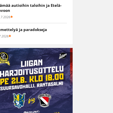
lämää autioihin taloihin ja Etelä-
avoon
.7.2026
hmettelyä ja paradokseja
7.2026