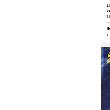
E
S
15
I
1.