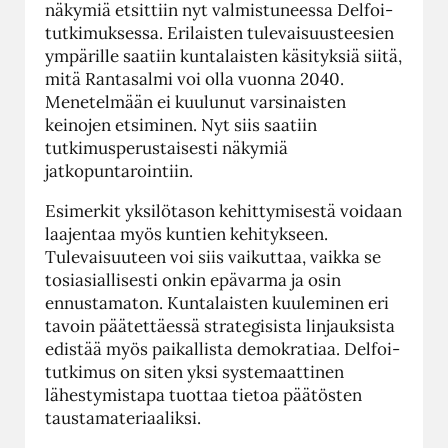
näkymiä etsittiin nyt valmistuneessa Delfoi-
tutkimuksessa. Erilaisten tulevaisuusteesien
ympärille saatiin kuntalaisten käsityksiä siitä,
mitä Rantasalmi voi olla vuonna 2040.
Menetelmään ei kuulunut varsinaisten
keinojen etsiminen. Nyt siis saatiin
tutkimusperustaisesti näkymiä
jatkopuntarointiin.
Esimerkit yksilötason kehittymisestä voidaan
laajentaa myös kuntien kehitykseen.
Tulevaisuuteen voi siis vaikuttaa, vaikka se
tosiasiallisesti onkin epävarma ja osin
ennustamaton. Kuntalaisten kuuleminen eri
tavoin päätettäessä strategisista linjauksista
edistää myös paikallista demokratiaa. Delfoi-
tutkimus on siten yksi systemaattinen
lähestymistapa tuottaa tietoa päätösten
taustamateriaaliksi.