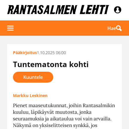
Hae
Pääkirjoitus
1.10.2025 06:00
Tuntematonta kohti
Kuuntele
Markku Leskinen
Pienet maaseutukunnat, joihin Rantasalmikin
kuuluu, läpikäyvät muutosta, jonka
seuraamuksia ja aikataulua voi vain arvailla.
Näkymä on yksiselitteisen synkkä, jos