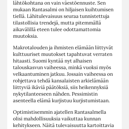
lähtökohtana on vain väestöennuste. Sen
mukaan Rantasalmi on hiljaisen kuihtumisen
tiellä. Lähitulevaisuus seuraa tunnistettuja
tilastollisia trendejä, mutta pitemmällä
aikavälillä eteen tulee odottamattomia
muutoksia.
Makrotalouden ja ihmisten elämään liittyvät
kulttuuriset muutokset tapahtuvat verraten
hitaasti. Suomi kyntää nyt alhaisen
talouskasvun vaiheessa, minkä vuoksi myös
velkaantuminen jatkuu. Jossain vaiheessa on
rohjettava tehdä kansalaisten arkielämään
liittyviä ikäviä päätöksiä, siis heikennyksiä
nykytilanteeseen nähden. Pessimistin
asenteella elämä kurjistuu kurjistumistaan.
Optimistisemmin ajatellen Rantasalmella
olisi mahdollisuuksia vaikuttaa kunnan
kehitykseen. Näitä tulevaisuutta kartoittavia