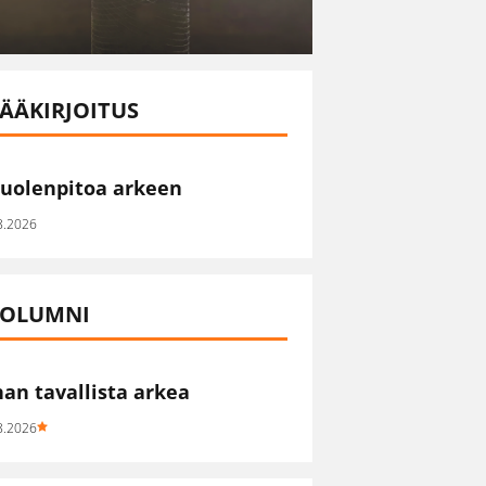
ÄÄKIRJOITUS
uolenpitoa arkeen
8.2026
OLUMNI
han tavallista arkea
8.2026