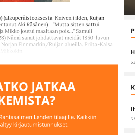
 (alkuperäisteoksesta Kniven i ilden, Ruijan
entanut Aki Räsänen) ”Mutta sitten sattui
P
 ja Mikko joutui maaltaan pois…” Samuli
928) Nämä sanat johdattavat meidät 1850-luvun
Norjan Finnmarkin/Ruijan alueilla. Priita-Kaisa
 Mikkokin.
H
5.
TKO JATKAA
K
KEMISTA?
I
 Rantasalmen Lehden tilaajille. Kaikkiin
5.
isältyy kirjautumistunnukset.