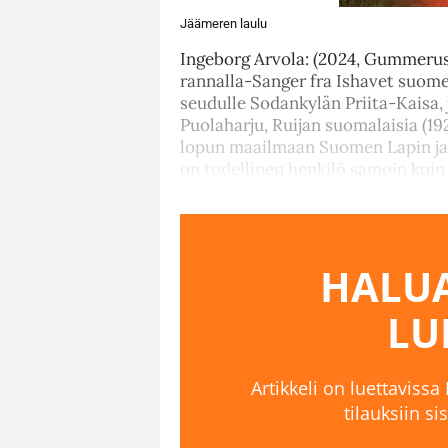
Jäämeren laulu
Ingeborg Arvola: (2024, Gummerus)
rannalla-Sanger fra Ishavet suom
seudulle Sodankylän Priita-Kaisa,
Puolaharju, Ruijan suomalaisia (1
lopun maailmaan Suomen Lapin ja 
on todellinen henkilö samoin kuin
HALUA
LU
Artikkeli on luettavissa
tilauksiin s