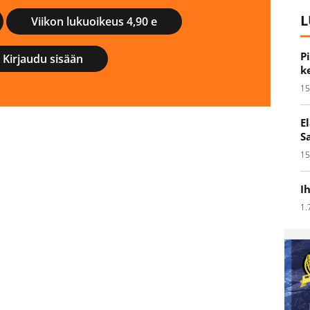
L
Viikon lukuoikeus 4,90 e
P
Kirjaudu sisään
k
15
E
S
15
I
1.