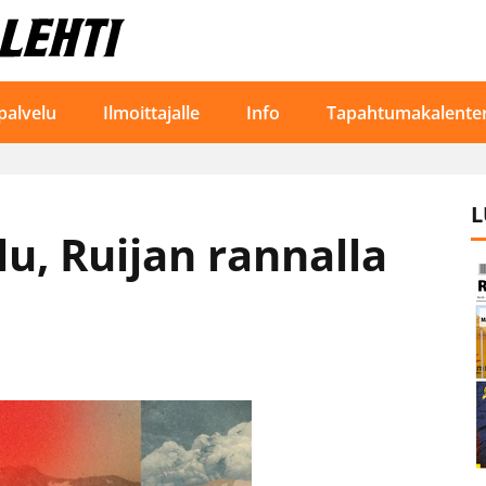
palvelu
Ilmoittajalle
Info
Tapahtumakalenter
L
u, Ruijan rannalla