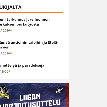
UKIJALTA
ieni tarkennus Järviluonnon
eskuksen purkutyöstä
.7.2026
lämää autioihin taloihin ja Etelä-
avoon
.7.2026
hmettelyä ja paradokseja
7.2026