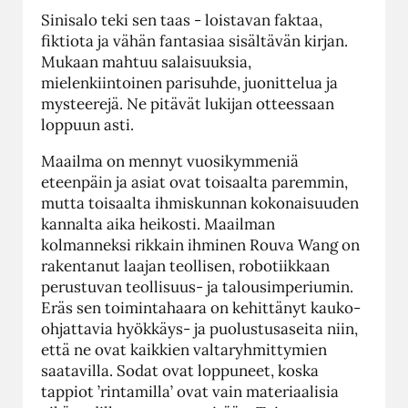
Sinisalo teki sen taas - loistavan faktaa,
fiktiota ja vähän fantasiaa sisältävän kirjan.
Mukaan mahtuu salaisuuksia,
mielenkiintoinen parisuhde, juonittelua ja
mysteerejä. Ne pitävät lukijan otteessaan
loppuun asti.
Maailma on mennyt vuosikymmeniä
eteenpäin ja asiat ovat toisaalta paremmin,
mutta toisaalta ihmiskunnan kokonaisuuden
kannalta aika heikosti. Maailman
kolmanneksi rikkain ihminen Rouva Wang on
rakentanut laajan teollisen, robotiikkaan
perustuvan teollisuus- ja talousimperiumin.
Eräs sen toimintahaara on kehittänyt kauko-
ohjattavia hyökkäys- ja puolustusaseita niin,
että ne ovat kaikkien valtaryhmittymien
saatavilla. Sodat ovat loppuneet, koska
tappiot ’rintamilla’ ovat vain materiaalisia