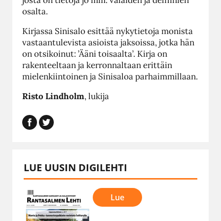
josta on tietoja jo mm. valaiden ja delfiinien
osalta.
Kirjassa Sinisalo esittää nykytietoja monista
vastaantulevista asioista jaksoissa, jotka hän
on otsikoinut: ’Ääni toisaalta’. Kirja on
rakenteeltaan ja kerronnaltaan erittäin
mielenkiintoinen ja Sinisaloa parhaimmillaan.
Risto Lindholm
, lukija
LUE UUSIN DIGILEHTI
Lue