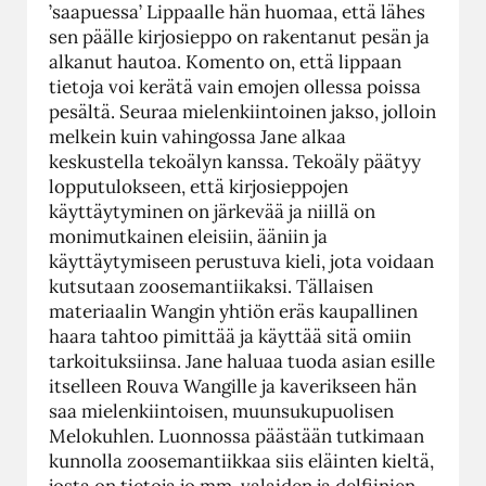
’saapuessa’ Lippaalle hän huomaa, että lähes
sen päälle kirjosieppo on rakentanut pesän ja
alkanut hautoa. Komento on, että lippaan
tietoja voi kerätä vain emojen ollessa poissa
pesältä. Seuraa mielenkiintoinen jakso, jolloin
melkein kuin vahingossa Jane alkaa
keskustella tekoälyn kanssa. Tekoäly päätyy
lopputulokseen, että kirjosieppojen
käyttäytyminen on järkevää ja niillä on
monimutkainen eleisiin, ääniin ja
käyttäytymiseen perustuva kieli, jota voidaan
kutsutaan zoosemantiikaksi. Tällaisen
materiaalin Wangin yhtiön eräs kaupallinen
haara tahtoo pimittää ja käyttää sitä omiin
tarkoituksiinsa. Jane haluaa tuoda asian esille
itselleen Rouva Wangille ja kaverikseen hän
saa mielenkiintoisen, muunsukupuolisen
Melokuhlen. Luonnossa päästään tutkimaan
kunnolla zoosemantiikkaa siis eläinten kieltä,