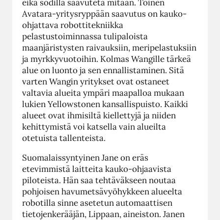
eikä sodilla saavuteta mitään. Toinen
Avatara-yritysryppään saavutus on kauko-
ohjattava robottitekniikka
pelastustoiminnassa tulipaloista
maanjäristysten raivauksiin, meripelastuksiin
ja myrkkyvuotoihin. Kolmas Wangille tärkeä
alue on luonto ja sen ennallistaminen. Sitä
varten Wangin yritykset ovat ostaneet
valtavia alueita ympäri maapalloa mukaan
lukien Yellowstonen kansallispuisto. Kaikki
alueet ovat ihmisiltä kiellettyjä ja niiden
kehittymistä voi katsella vain alueilta
otetuista tallenteista.
Suomalaissyntyinen Jane on eräs
etevimmistä laitteita kauko-ohjaavista
piloteista. Hän saa tehtäväkseen noutaa
pohjoisen havumetsävyöhykkeen alueelta
robotilla sinne asetetun automaattisen
tietojenkerääjän, Lippaan, aineiston. Janen