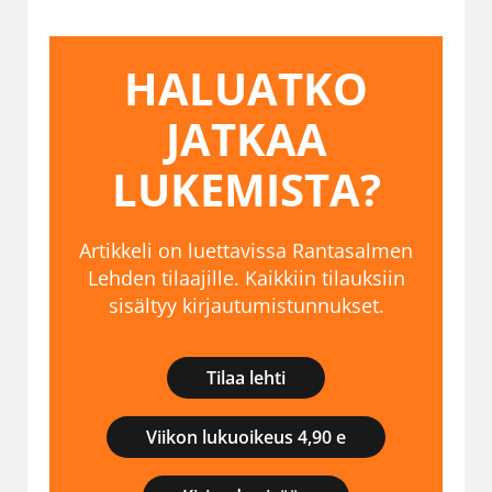
HALUATKO
JATKAA
LUKEMISTA?
Artikkeli on luettavissa Rantasalmen
Lehden tilaajille. Kaikkiin tilauksiin
sisältyy kirjautumistunnukset.
Tilaa lehti
Viikon lukuoikeus 4,90 e