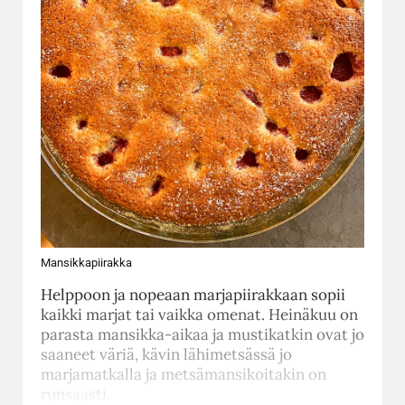
Mansikkapiirakka
Helppoon ja nopeaan marjapiirakkaan sopii
kaikki marjat tai vaikka omenat. Heinäkuu on
parasta mansikka-aikaa ja mustikatkin ovat jo
saaneet väriä, kävin lähimetsässä jo
marjamatkalla ja metsämansikoitakin on
runsaasti.