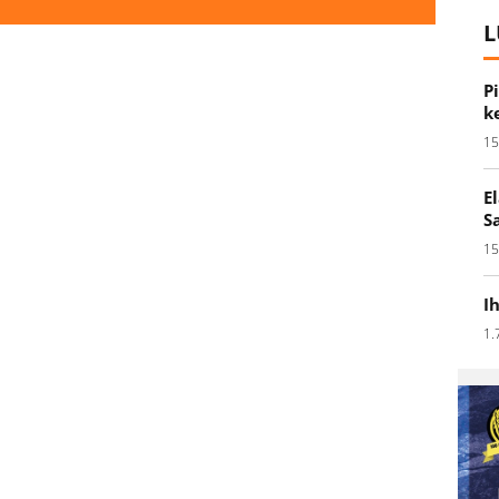
L
P
k
15
E
S
15
I
1.