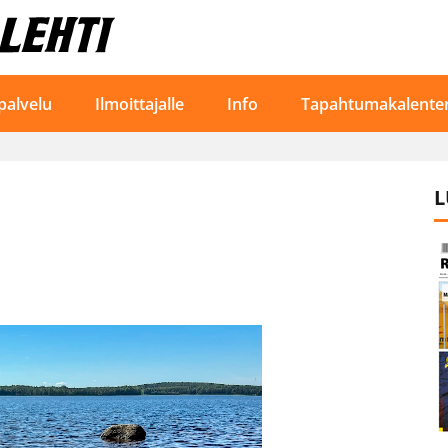
palvelu
Ilmoittajalle
Info
Tapahtumakalenter
L