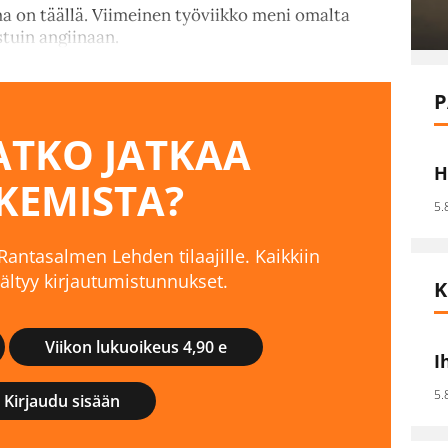
a on täällä. Viimeinen työviikko meni omalta
astuin angiinaan.
P
TKO JATKAA
H
KEMISTA?
5.
 Rantasalmen Lehden tilaajille. Kaikkiin
isältyy kirjautumistunnukset.
K
Viikon lukuoikeus 4,90 e
I
5.
Kirjaudu sisään