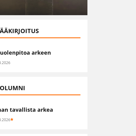
ÄÄKIRJOITUS
uolenpitoa arkeen
8.2026
OLUMNI
han tavallista arkea
8.2026