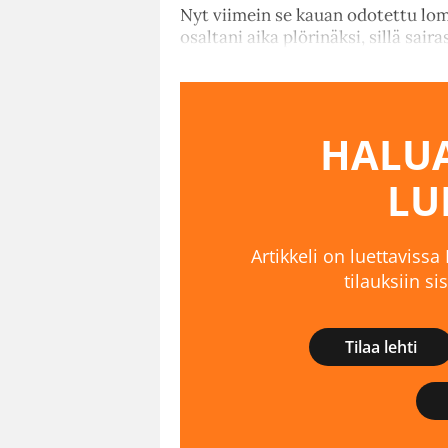
Nyt viimein se kauan odotettu lom
osaltani aika plörinäksi, sillä sair
HALUA
LU
Artikkeli on luettavissa
tilauksiin s
Tilaa lehti