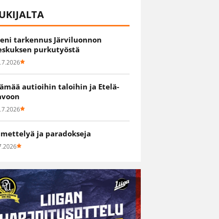
UKIJALTA
ieni tarkennus Järviluonnon
eskuksen purkutyöstä
.7.2026
lämää autioihin taloihin ja Etelä-
avoon
.7.2026
hmettelyä ja paradokseja
7.2026