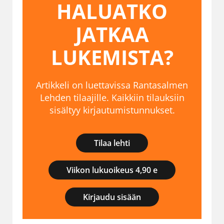
HALUATKO
JATKAA
LUKEMISTA?
Artikkeli on luettavissa Rantasalmen
Lehden tilaajille. Kaikkiin tilauksiin
sisältyy kirjautumistunnukset.
Tilaa lehti
Viikon lukuoikeus 4,90 e
Kirjaudu sisään