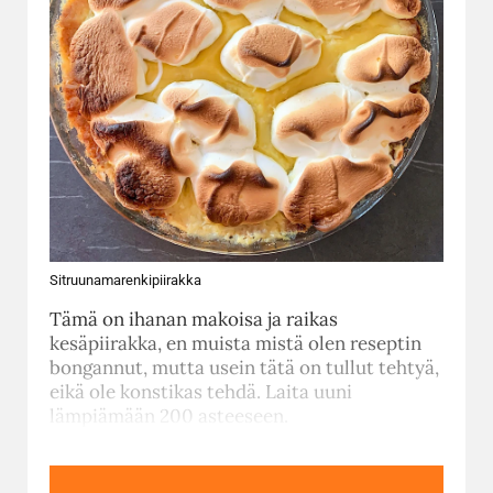
Sitruunamarenkipiirakka
Tämä on ihanan makoisa ja raikas
kesäpiirakka, en muista mistä olen reseptin
bongannut, mutta usein tätä on tullut tehtyä,
eikä ole konstikas tehdä. Laita uuni
lämpiämään 200 asteeseen.