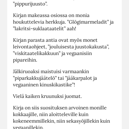
”pippurijuusto”.
Kirjan makeassa osiossa on monia
houkuttelevia herkkuja. ”Glögimarmeladit” ja
”lakritsi-suklaataatelit” aah!
Kirjan parasta antia ovat myös monet
leivontaohjeet, ”jouluisesta juustokakusta”,
”viskitaatelikakkuun” ja vegaanisiin
pipareihin.
Jälkiruoaksi maistuisi varmaankin
”piparkakkujäätelö” tai ”jääkarpalot ja
vegaaninen kinuskikastike”!
Vielä kaiken kruunuksi juomat.
Kirja on siis suosituksen arvoinen monille
kokkaajille, niin aloitteleville kuin
kokeneemmillekin, niin sekasyöjillekin kuin
vegaanillekin.