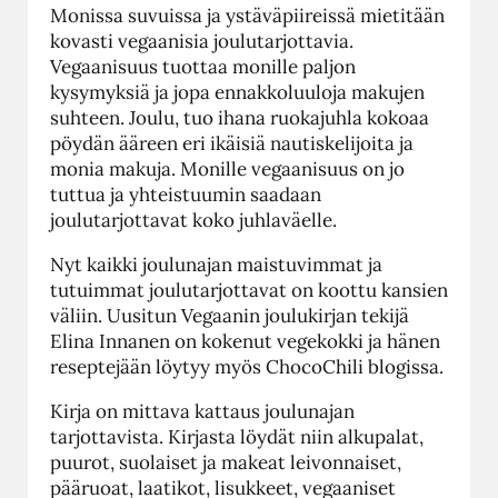
Monissa suvuissa ja ystäväpiireissä mietitään
kovasti vegaanisia joulutarjottavia.
Vegaanisuus tuottaa monille paljon
kysymyksiä ja jopa ennakkoluuloja makujen
suhteen. Joulu, tuo ihana ruokajuhla kokoaa
pöydän ääreen eri ikäisiä nautiskelijoita ja
monia makuja. Monille vegaanisuus on jo
tuttua ja yhteistuumin saadaan
joulutarjottavat koko juhlaväelle.
Nyt kaikki joulunajan maistuvimmat ja
tutuimmat joulutarjottavat on koottu kansien
väliin. Uusitun Vegaanin joulukirjan tekijä
Elina Innanen on kokenut vegekokki ja hänen
reseptejään löytyy myös ChocoChili blogissa.
Kirja on mittava kattaus joulunajan
tarjottavista. Kirjasta löydät niin alkupalat,
puurot, suolaiset ja makeat leivonnaiset,
pääruoat, laatikot, lisukkeet, vegaaniset