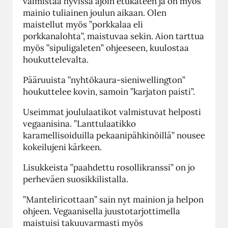
valmistaa hyvissä ajoin etukäteen ja on myös
mainio tuliainen joulun aikaan. Olen
maistellut myös ”porkkalaa eli
porkkanalohta”, maistuvaa sekin. Aion tarttua
myös ”sipuligaleten” ohjeeseen, kuulostaa
houkuttelevalta.
Pääruuista ”nyhtökaura-sieniwellington”
houkuttelee kovin, samoin ”karjaton paisti”.
Useimmat joululaatikot valmistuvat helposti
vegaanisina. ”Lanttulaatikko
karamellisoiduilla pekaanipähkinöillä” nousee
kokeilujeni kärkeen.
Lisukkeista ”paahdettu rosollikranssi” on jo
perheväen suosikkilistalla.
”Manteliricottaan” sain nyt mainion ja helpon
ohjeen. Vegaanisella juustotarjottimella
maistuisi takuuvarmasti myös