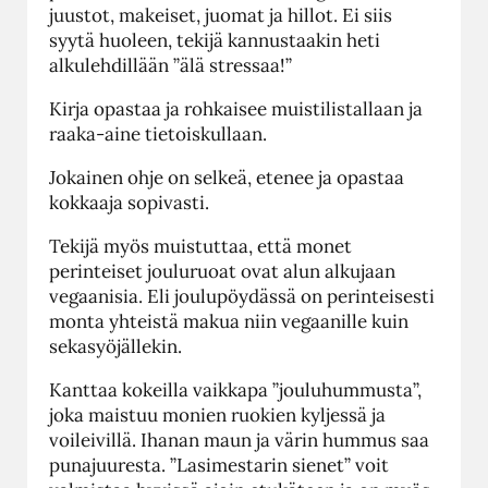
juustot, makeiset, juomat ja hillot. Ei siis
syytä huoleen, tekijä kannustaakin heti
alkulehdillään ”älä stressaa!”
Kirja opastaa ja rohkaisee muistilistallaan ja
raaka-aine tietoiskullaan.
Jokainen ohje on selkeä, etenee ja opastaa
kokkaaja sopivasti.
Tekijä myös muistuttaa, että monet
perinteiset jouluruoat ovat alun alkujaan
vegaanisia. Eli joulupöydässä on perinteisesti
monta yhteistä makua niin vegaanille kuin
sekasyöjällekin.
Kanttaa kokeilla vaikkapa ”jouluhummusta”,
joka maistuu monien ruokien kyljessä ja
voileivillä. Ihanan maun ja värin hummus saa
punajuuresta. ”Lasimestarin sienet” voit