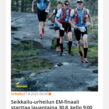
Urheilu
27.8.2025 06:00
Seikkailu-urheilun EM-finaali
starttaa lauantaina 30.8. kello 9:00