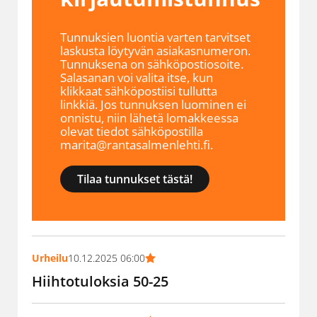
Tunnuksien luontia varten tarvitset
laskusta löytyvän asiakasnumeron.
Tunnuksena on sähköpostiosoite.
Salasanan voi valita itse, kun
klikkaat sähköpostiisi tullutta
linkkiä. Jos tunnuksen luominen ei
onnistu, niin lähetä lomakkeessa
olevat tiedot sähköpostilla
marita@rantasalmenlehti.fi.
Tilaa tunnukset tästä!
Urheilu
10.12.2025 06:00
Hiihtotuloksia 50-25