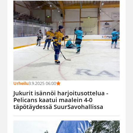
Urheilu
3.9.2025 06:00
Jukurit isännöi harjoitusottelua -
Pelicans kaatui maalein 4-0
täpötäydessä SuurSavohallissa