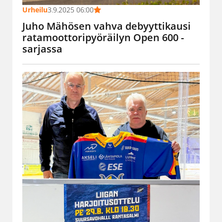
Urheilu
3.9.2025 06:00
Juho Mähösen vahva debyyttikausi
ratamoottoripyöräilyn Open 600 -
sarjassa